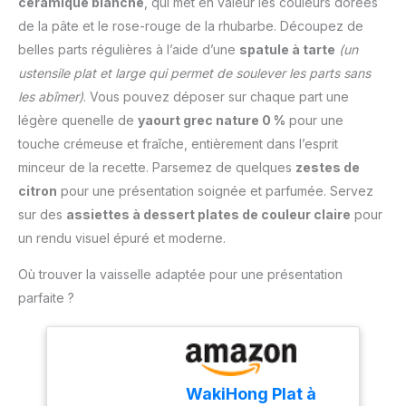
céramique blanche
, qui met en valeur les couleurs dorées
projection est fixé au-
Transformez chaque
dessus du bol, avec une
de la pâte et le rose-rouge de la rhubarbe. Découpez de
repas en un succès
ouverture de
belles parts régulières à l’aide d’une
spatule à tarte
(un
culinaire grâce à ce robot
remplissage pour que
puissant et flexible! 𝗕𝗢𝗟
ustensile plat et large qui permet de soulever les parts sans
vous puissiez ajouter
𝗠É𝗟𝗔𝗡𝗚𝗘𝗨𝗥 𝗗𝗘 𝟲,𝟮𝗟
les abîmer)
. Vous pouvez déposer sur chaque part une
des ingrédients pendant
𝗘𝗡 𝗔𝗖𝗜𝗘𝗥
que le robot est en
légère quenelle de
yaourt grec nature 0 %
pour une
𝗜𝗡𝗢𝗫𝗬𝗗𝗔𝗕𝗟𝗘 𝗔𝗩𝗘𝗖 𝟯
marche. Cela évite les
touche crémeuse et fraîche, entièrement dans l’esprit
𝗔𝗖𝗖𝗘𝗦𝗦𝗢𝗜𝗥𝗘𝗦 : Le
éclaboussures et permet
robot est doté d’un bol
minceur de la recette. Parsemez de quelques
zestes de
de garder la cuisine,
mélangeur spacieux de
citron
pour une présentation soignée et parfumée. Servez
vous-même et l'appareil
6,2 litres en acier
propres. 𝗠𝗜𝗫𝗘𝗨𝗥 𝗘𝗡
sur des
assiettes à dessert plates de couleur claire
pour
inoxydable et est fourni
𝗩𝗘𝗥𝗥𝗘 𝗗𝗘 𝟭,𝟱𝗟 : Avec
un rendu visuel épuré et moderne.
avec un fouet, un crochet
une capacité de 1,5 litre,
pétrisseur et un batteur
vous pouvez rapidement
Où trouver la vaisselle adaptée pour une présentation
plat. Un couvercle anti-
mixer et préparer des
parfaite ?
projection est fixé au-
smoothies, sauces et
dessus du bol, avec une
soupes grâce aux lames
ouverture de
en acier inoxydable.
remplissage pour que
Parfait pour préparer des
vous puissiez ajouter
recettes saines et
WakiHong Plat à
des ingrédients pendant
savoureuses. Grâce au