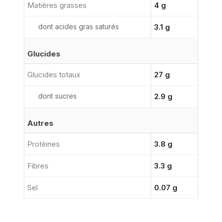
Matières grasses
4 g
dont acides gras saturés
3.1 g
Glucides
Glucides totaux
27 g
dont sucres
2.9 g
Autres
Protéines
3.8 g
Fibres
3.3 g
Sel
0.07 g