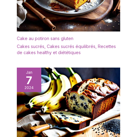
fascinante. Parfait donne
à votre table non
seulement un accroche-
regard absolu, mais aussi
une atmosphère
harmonieuse. Idée
Cake au potiron sans gluten
cadeau impressionnante
Cakes sucrés
,
Cakes sucrés équilibrés
,
Recettes
: en tant que cadeau
de cakes healthy et diététiques
décent, ce superbe
service de vaisselle est
idéal pour votre maison,
Jan
bureau, bar, etc. Le
7
service combiné Bonita
est parfait pour tous les
2024
âges, familles et amis.
Emballage sûr et solide.
Pour chaque problème,
nous offrons des
solutions optimales, il
suffit de nous contacter
par e-mail. Plusieurs