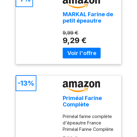
MARKAL Farine de
petit épeautre
intégrale 500G Bio
9,99 €
-
9,29 €
-13%
Priméal Farine
Complète
d'Épeautre
Priméal farine complète
France- Bio- 1 kg
d'épeautre France
Priméal Farine Complète
d'Épeautre France 1 kg