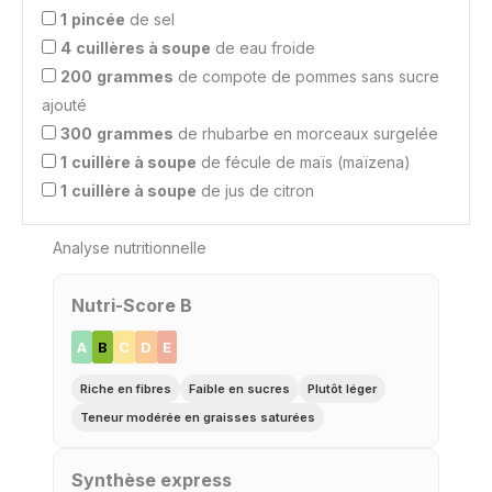
1
pincée
de sel
4
cuillères à soupe
de eau froide
200
grammes
de compote de pommes sans sucre
ajouté
300
grammes
de rhubarbe en morceaux surgelée
1
cuillère à soupe
de fécule de maïs (maïzena)
1
cuillère à soupe
de jus de citron
Analyse nutritionnelle
Nutri-Score B
A
B
C
D
E
Riche en fibres
Faible en sucres
Plutôt léger
Teneur modérée en graisses saturées
Synthèse express