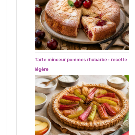
Tarte minceur pommes rhubarbe : recette
légère