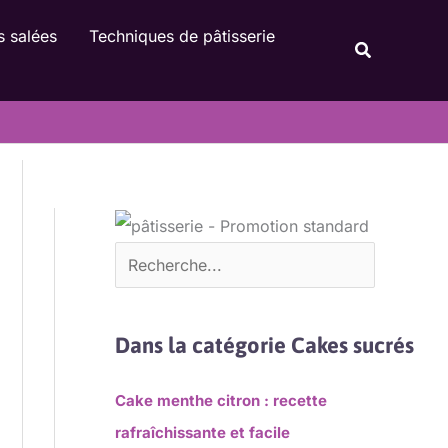
Rechercher
s salées
Techniques de pâtisserie
Recherche
Dans la catégorie Cakes sucrés
Cake menthe citron : recette
rafraîchissante et facile