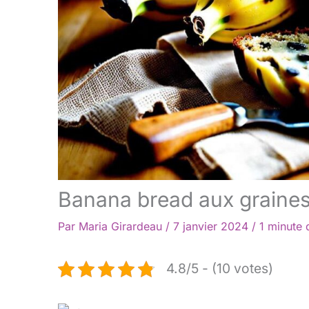
Banana bread aux graines
Par
Maria Girardeau
/
7 janvier 2024
/
1 minute 
4.8/5 - (10 votes)