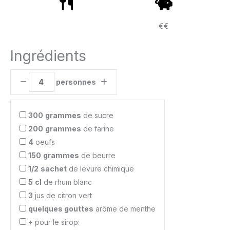
€€
Ingrédients
personnes
300
grammes
de sucre
200
grammes
de farine
4
oeufs
150
grammes
de beurre
1/2
sachet
de levure chimique
5
cl
de rhum blanc
3
jus de citron vert
quelques gouttes
arôme de menthe
+ pour le sirop: