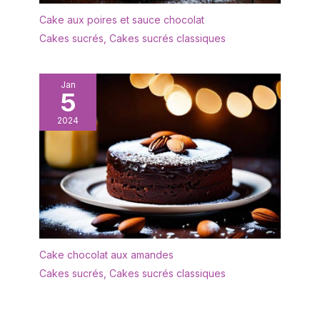
parfait pour une
crémaillère, un mariage
Cake aux poires et sauce chocolat
ou tout simplement se
Cakes sucrés
,
Cakes sucrés classiques
faire plaisir avec de la
belle vaisselle.
Jan
5
2024
Cake chocolat aux amandes
Cakes sucrés
,
Cakes sucrés classiques