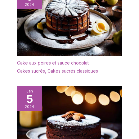
2024
Cake aux poires et sauce chocolat
Cakes sucrés
,
Cakes sucrés classiques
Jan
5
2024