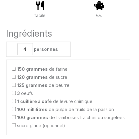
facile
€€
Ingrédients
personnes
150
grammes
de farine
120
grammes
de sucre
125
grammes
de beurre
3
oeufs
1
cuillère à café
de levure chimique
100
millilitres
de pulpe de fruits de la passion
100
grammes
de framboises fraîches ou surgelées
sucre glace (optionnel)