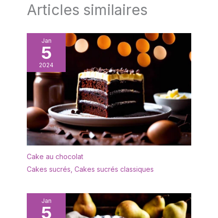
Articles similaires
Jan
5
2024
Cake au chocolat
Cakes sucrés
,
Cakes sucrés classiques
Jan
5