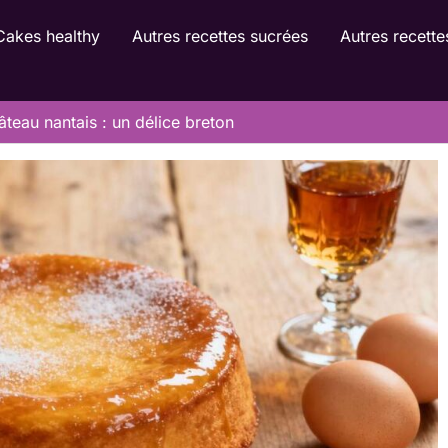
Cakes healthy
Autres recettes sucrées
Autres recette
âteau nantais : un délice breton