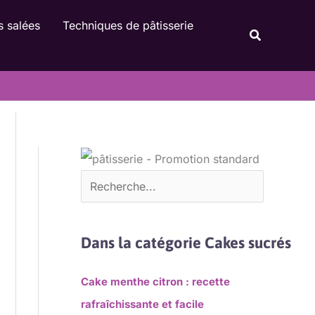
Rechercher
s salées
Techniques de pâtisserie
Recherche
Dans la catégorie Cakes sucrés
Cake menthe citron : recette
rafraîchissante et facile