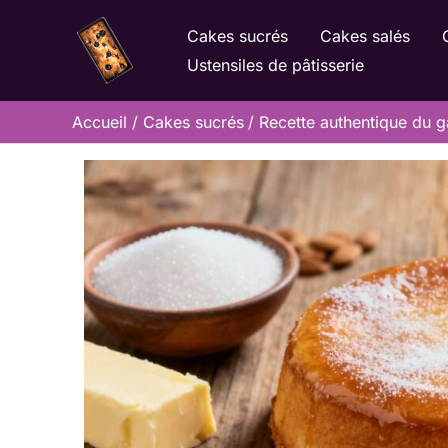
Aller
Cakes sucrés
Cakes salés
au
Ustensiles de pâtisserie
contenu
Accueil
Cakes sucrés
Recette authentique du g