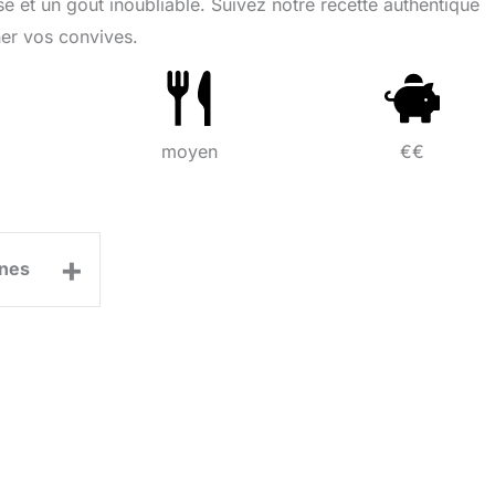
se et un goût inoubliable. Suivez notre recette authentique
ner vos convives.
moyen
€€
+
nes