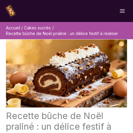
Aller
Rechercher
au
contenu
Accueil
Cakes sucrés
Recette bûche de Noël praliné : un délice festif à réaliser
Recette bûche de Noël
praliné : un délice festif à