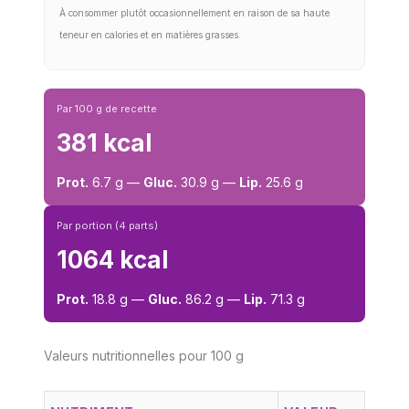
À consommer plutôt occasionnellement en raison de sa haute
teneur en calories et en matières grasses.
Par 100 g de recette
381 kcal
Prot.
6.7 g —
Gluc.
30.9 g —
Lip.
25.6 g
Par portion (4 parts)
1064 kcal
Prot.
18.8 g —
Gluc.
86.2 g —
Lip.
71.3 g
Valeurs nutritionnelles pour 100 g