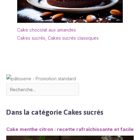
compte plus de 80 ans
d'expérience sur le
marché de la confiserie.
Découvrez le goût de
Tirma, qui propose une
Cake chocolat aux amandes
gamme de produits de
Cakes sucrés
,
Cakes sucrés classiques
haute qualité.
Dans la catégorie Cakes sucrés
Cake menthe citron : recette rafraîchissante et facile