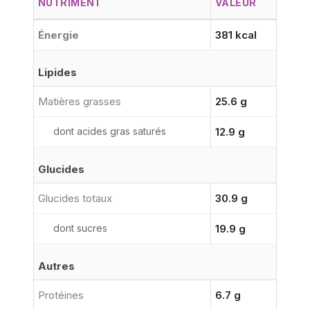
NUTRIMENT
VALEUR
Énergie
381 kcal
Lipides
Matières grasses
25.6 g
dont acides gras saturés
12.9 g
Glucides
Glucides totaux
30.9 g
dont sucres
19.9 g
Autres
Protéines
6.7 g