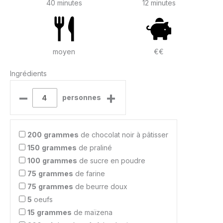
40 minutes
12 minutes
moyen
€€
Ingrédients
–
+
personnes
200
grammes
de chocolat noir à pâtisser
150
grammes
de praliné
100
grammes
de sucre en poudre
75
grammes
de farine
75
grammes
de beurre doux
5
oeufs
15
grammes
de maïzena