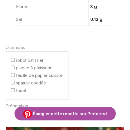
Fibres
3 g
Sel
0.13 g
Ustensiles
robot patissier
plaque à pâtisserie
feuille de papier cuisson
spatule coudée
fouet
Préparation
Épingler cette recette sur Pinterest