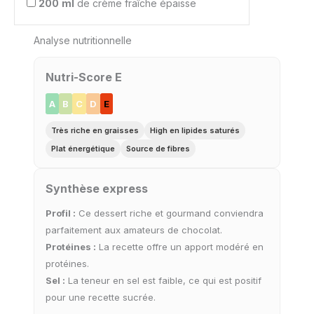
200
ml
de crème fraîche épaisse
Analyse nutritionnelle
Nutri-Score E
A
B
C
D
E
Très riche en graisses
High en lipides saturés
Plat énergétique
Source de fibres
Synthèse express
Profil :
Ce dessert riche et gourmand conviendra
parfaitement aux amateurs de chocolat.
Protéines :
La recette offre un apport modéré en
protéines.
Sel :
La teneur en sel est faible, ce qui est positif
pour une recette sucrée.