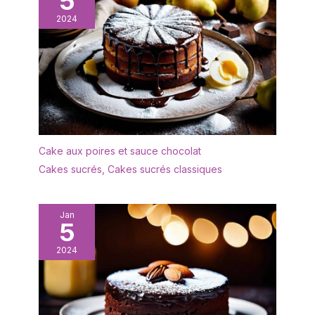
5
Fabriqué avec des
2024
ingrédients sans OGM.
STOCKAGE - Il est
recommandé de stocker
le produit dans un endroit
frais et sec, entre 16 et
20 degrés, sans
exposition directe à la
lumière du soleil. La
température de
Cake aux poires et sauce chocolat
stockage ne doit pas
Cakes sucrés
,
Cakes sucrés classiques
dépasser 26 degrés
pendant une longue
période, afin que les
Jan
caractéristiques du
5
produit ne soient pas
affectées. FABRIQUÉ EN
2024
ESPAGNE - Fabriqué
localement dans les îles
Canaries. Tirma est une
marque espagnole qui