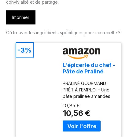
convivialité et de partage.
Imprimer
Où trouver les ingrédients spécifiques pour ma recette ?
-3%
L'épicerie du chef -
Pâte de Praliné
Amandes
PRALINÉ GOURMAND
Noisettes 200 g
PRÊT À l’EMPLOI - Une
pâte pralinée amandes
noisettes goûteuse et
10,85 €
onctueuse pour vos
10,56 €
pâtisseries. Spécialité
des grands chefs
pâtissiers, le praliné
amandes noisettes est