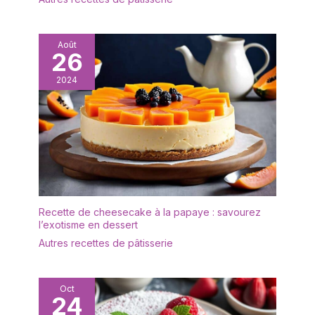
à couverts en acier
inoxydable est très lisse
et brillante, pas de bords
Août
tranchants, les
26
fourchettes à gâteau
sont fabriquées en une
2024
seule pièce, avec une
surface polie et sans
joints, pas facile à salir,
facile à nettoyer et
passe au lave-vaisselle
Compagnon de dessert
élégant : nos fourchettes
se distinguent par un
design intemporel qui
Recette de cheesecake à la papaye : savourez
l’exotisme en dessert
complète parfaitement
votre table de dessert ;
Autres recettes de pâtisserie
profitez d'après-midi
élégants avec vos amis
et votre famille, tandis
Oct
24
que les petites
fourchettes ont la taille