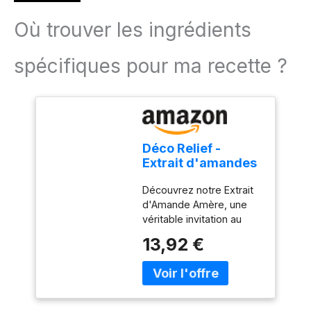
Où trouver les ingrédients
spécifiques pour ma recette ?
Déco Relief -
Extrait d'amandes
amères 100ml
Découvrez notre Extrait
d'Amande Amère, une
véritable invitation au
voyage culinaire. Plongez
13,92 €
dans l’univers
authentique des arômes
avec cet extrait d’une
pureté exceptionnelle,
capturant toute la