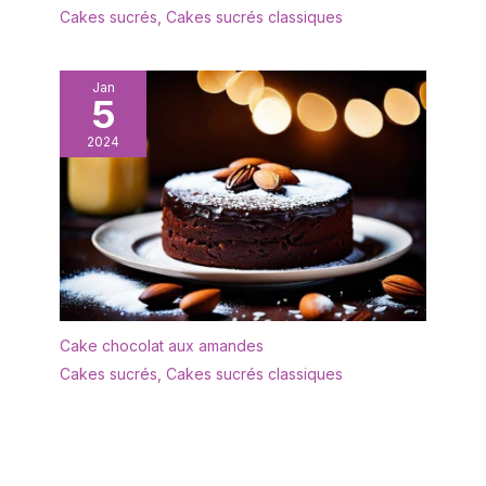
Cakes sucrés
,
Cakes sucrés classiques
Jan
5
2024
Cake chocolat aux amandes
Cakes sucrés
,
Cakes sucrés classiques