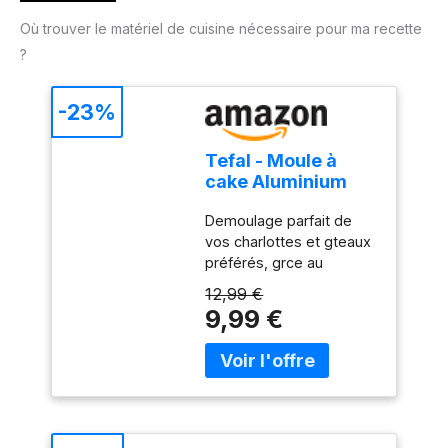
Où trouver le matériel de cuisine nécessaire pour ma recette
?
-23%
Tefal - Moule à
cake Aluminium
Recyclé
Demoulage parfait de
Antiadhésif
vos charlottes et gteaux
Chocolat - 28 cm
préférés, grce au
revêtement antiadhésif
12,99 €
exclusif de ce moule
9,99 €
Haute resistance et
durabilite : Ce moule à
gteau est fabriqué en
aluminium 100 pourcent
recyclé, 2 fois plus
résistant que l'aluminium