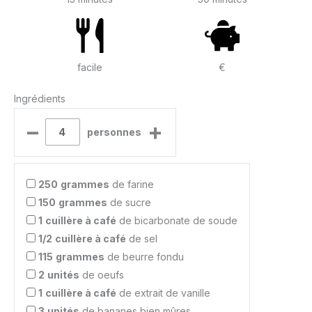
facile
€
Ingrédients
–
+
personnes
250
grammes
de farine
150
grammes
de sucre
1
cuillère à café
de bicarbonate de soude
1/2
cuillère à café
de sel
115
grammes
de beurre fondu
2
unités
de oeufs
1
cuillère à café
de extrait de vanille
3
unités
de bananes bien mûres