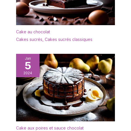
PROFESIONNEL DE
VAISSELLE COUVERT ★
vancasso fournit des
accessoires de cuisine
et vaisselles en
Cake au chocolat
porcelaine / céramique
des différents styles,
Cakes sucrés
,
Cakes sucrés classiques
des couleurs variantes,
combinaisons multiples
pour satisfaire la
Jan
5
diversité des demandes
2024
Cake aux poires et sauce chocolat