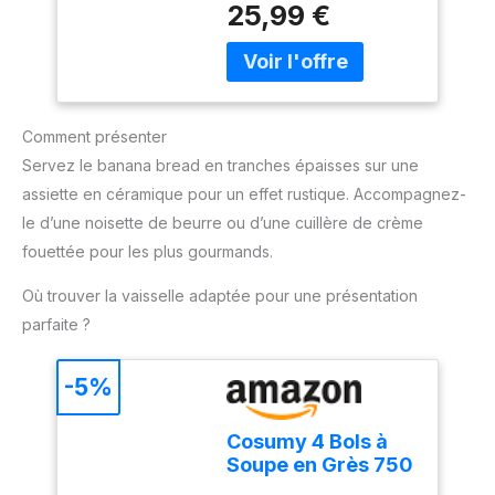
Accessoires, Clip
25,99 €
valeur de la marque en
inoxydable pour des
<li class="p-
Attache-Cordon
magasin (rsp), données
performances fiables et
s01__bullet">5 vitesses
(HR3741/00)
2018 Fabriqué en france
durables. Design
+ fonction Turbo</li> <li
ergonomique et facile
class="p-
d'utilisation : Poignée
s01__bullet">Gris
ergonomique et bouton
Comment présenter
cachemire</li> </ul>
d'éjection pratique pour
Servez le banana bread en tranches épaisses sur une
une utilisation
assiette en céramique pour un effet rustique. Accompagnez-
confortable et un
changement rapide des
le d’une noisette de beurre ou d’une cuillère de crème
accessoires. Compact et
fouettée pour les plus gourmands.
pratique pour un usage
quotidien : Léger, doté
Où trouver la vaisselle adaptée pour une présentation
d'un câble de 1 mètre et
parfaite ?
d'un design compact, ce
mixeur est facile à ranger
-5%
et parfait pour toutes vos
tâches de cuisine.
Cosumy 4 Bols à
Soupe en Grès 750
ml – Assiette