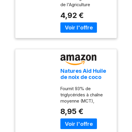
de l'Agriculture
100% biologique -
Biologique
Cuisine et
4,92 €
cosmétique
Natures Aid Huile
de noix de coco
liquide de qualité
Fournit 93% de
supérieure 250 ml
triglycérides à chaîne
– Non hydrogénée,
moyenne (MCT),
93% MCT huile de
équivalant à 13 g de MCT
cuisson pour tous
8,95 €
par cuillère à soupe Non
les types de
hydrogéné Convient à
pâtisserie et de
tous les types de
friture approuvée
cuisson, y compris la