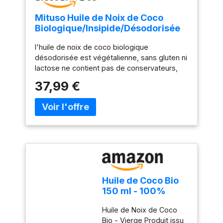
Mituso Huile de Noix de Coco
Biologique/Insipide/Désodorisée
dans un Seau Pratique 5 L
l'huile de noix de coco biologique
désodorisée est végétalienne, sans gluten ni
lactose ne contient pas de conservateurs,
d'arômes artificiels ou d'additifs L'huile de
37,99 €
noix de coco désodorisée n'a ni goût ni
odeur de noix de coco et est parfaite pour la
friture, la friture ou la cuisson à la vapeur
l'huile de noix de coco biologique mituso
désodorisée n'est ni blanchie ni durcie Elle
est cultivée biologiquement aux Philippines,
certifiée BIO
Huile de Coco Bio
150 ml - 100%
Vierge - Planète au
Huile de Noix de Coco
Naturel - Première
Bio - Vierge Produit issu
pression à frois -