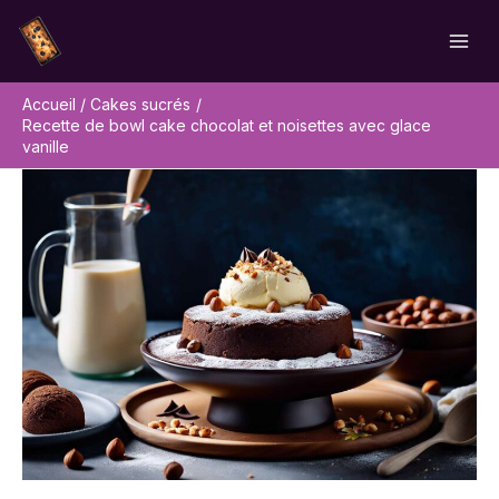
Aller
Rechercher
au
contenu
Accueil
Cakes sucrés
Recette de bowl cake chocolat et noisettes avec glace
vanille