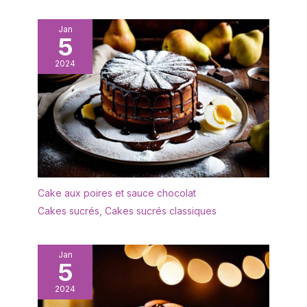
mécanique simple
d'utilisation et une
Jan
5
sécurité anti-enfants.
【Compagnon intelligent
2024
pour la cuisine】C'est
une option idéale pour
les cuisines
d'appartements, les
maisons de vacances,
les bureaux, les dortoirs
d'étudiants et les
chambres de bonne. Il
est accompagné de
Cake aux poires et sauce chocolat
conseils pour organiser
Cakes sucrés
,
Cakes sucrés classiques
efficacement l'espace
dans les cuisines
compactes et d'une
Jan
garantie de 1 an sans
5
complication.
2024