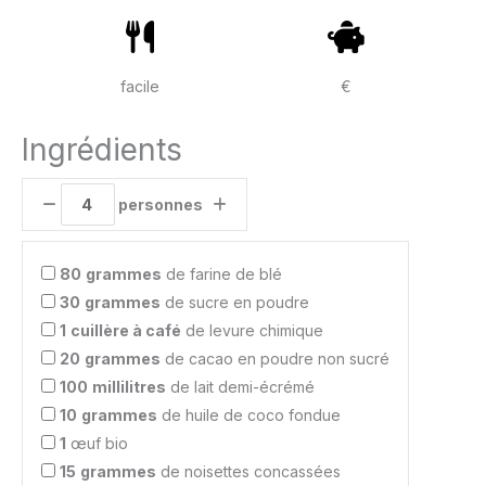
facile
€
Ingrédients
personnes
80
grammes
de farine de blé
30
grammes
de sucre en poudre
1
cuillère à café
de levure chimique
20
grammes
de cacao en poudre non sucré
100
millilitres
de lait demi-écrémé
10
grammes
de huile de coco fondue
1
œuf bio
15
grammes
de noisettes concassées