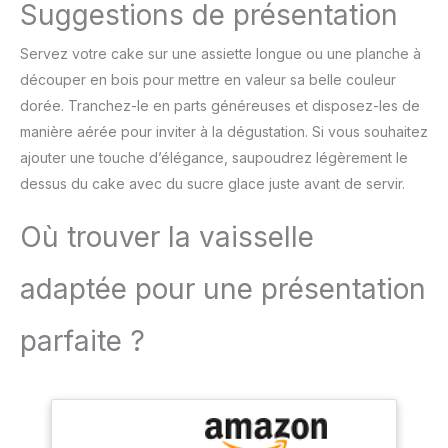
cachemire</li> </ul>
Suggestions de présentation
d'éjection pratique pour
une utilisation
Servez votre cake sur une assiette longue ou une planche à
confortable et un
changement rapide des
découper en bois pour mettre en valeur sa belle couleur
accessoires. Compact et
dorée. Tranchez-le en parts généreuses et disposez-les de
pratique pour un usage
manière aérée pour inviter à la dégustation. Si vous souhaitez
quotidien : Léger, doté
ajouter une touche d’élégance, saupoudrez légèrement le
d'un câble de 1 mètre et
d'un design compact, ce
dessus du cake avec du sucre glace juste avant de servir.
mixeur est facile à ranger
et parfait pour toutes vos
Où trouver la vaisselle
tâches de cuisine.
adaptée pour une présentation
parfaite ?