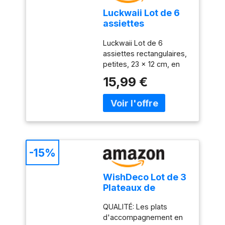
Luckwaii Lot de 6
assiettes
rectangulaires,
Luckwaii Lot de 6
petites, 23 x 12 cm,
assiettes rectangulaires,
en mélamine,
petites, 23 x 12 cm, en
rectangulaires,
mélamine,
allongées, en
15,99 €
rectangulaires,
porcelaine,
allongées, en porcelaine,
blanches, pour
blanches, pour antipasti,
antipasti, desserts,
desserts, gâteaux
gâteaux
-15%
WishDeco Lot de 3
Plateaux de
Service, Assiettes
QUALITÉ: Les plats
Rectangulaires
d'accompagnement en
Blanches 35x15