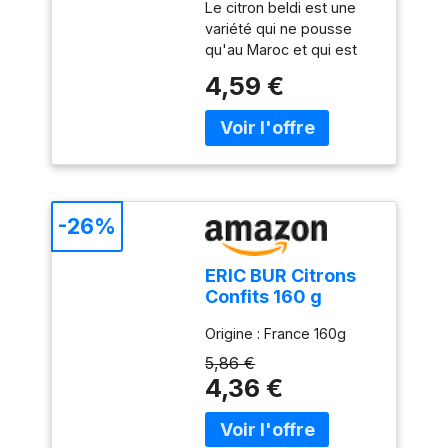
Le citron beldi est une
variété qui ne pousse
qu'au Maroc et qui est
essentiel pour préparer
4,59 €
des tajines dans le
respect de la tradition. Le
citron confit rentre dans
la préparation de
nombreux plats
traditionnels, comme le
tajine d’agneau aux
-26%
citrons confits et aux
olives, ou le poulet aux
ERIC BUR Citrons
citrons confits et au
Confits 160 g
gingembre, mais on
pourra aussi l’apprécier
Origine : France 160g
dans un tajine de
5,86 €
poisson.
4,36 €