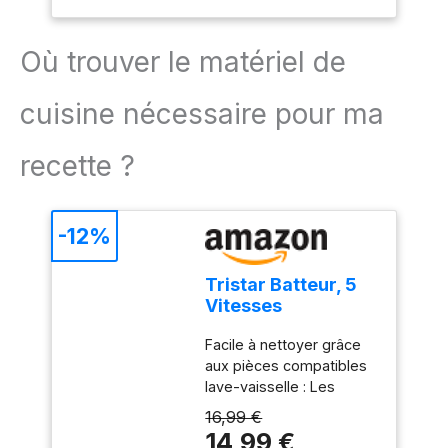
Où trouver le matériel de
cuisine nécessaire pour ma
recette ?
-12%
Tristar Batteur, 5
Vitesses
Réglables, 200W,
Facile à nettoyer grâce
Design
aux pièces compatibles
Ergonomique,
lave-vaisselle : Les
Fouets et Crochets
accessoires en acier
Inox, Pièces
16,99 €
inoxydable, comme les
Compatibles Lave-
14,99 €