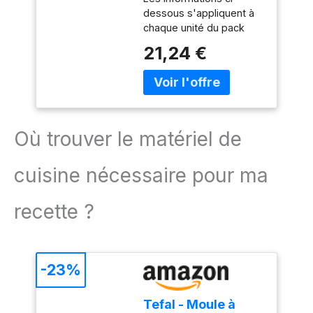
dessous s'appliquent à
chaque unité du pack
Marrons glacés de
21,24 €
qualité supérieure,
délicatement confits et
glacés Texture tendre
avec une saveur riche et
naturellement sucrée de
châtaigne Idéal pour
Où trouver le matériel de
cadeaux gourmands,
fêtes et pâtisserie
cuisine nécessaire pour ma
raffinée
recette ?
-23%
Tefal - Moule à