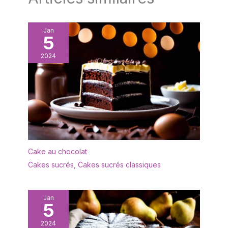
faire plaisir avec de la
belle vaisselle.
Jan
5
2024
Cake au chocolat
Cakes sucrés
,
Cakes sucrés classiques
Jan
5
2024