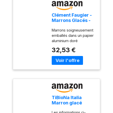
Clément Faugier -
Marrons Glacés -
Boîte de 6
Marrons soigneusement
emballés dans un papier
aluminium doré
Fabrication Française
32,53 €
Boîte ronde métallique
illustrée avec couvercle
et opercule fraîcheur
TiBioNa Italia
Marron glacé
500g (Lot de 4)
Les informations ci-