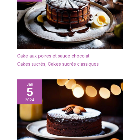
Cake aux poires et sauce chocolat
Cakes sucrés
,
Cakes sucrés classiques
Jan
5
2024