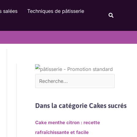
Rechercher
s salées
Techniques de pâtisserie
Recherche
Dans la catégorie Cakes sucrés
Cake menthe citron : recette
rafraîchissante et facile