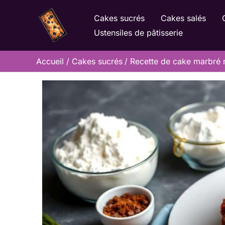
Aller
Cakes sucrés
Cakes salés
au
Ustensiles de pâtisserie
contenu
Accueil
Cakes sucrés
Recette de cake marbré m