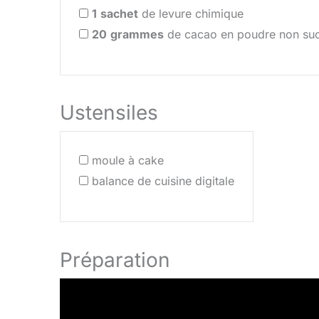
1
sachet
de levure chimique
20
grammes
de cacao en poudre non su
Ustensiles
moule à cake
balance de cuisine digitale
Préparation