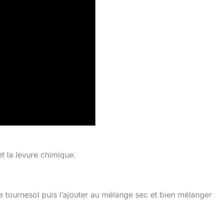
t la levure chimique.
de tournesol puis l’ajouter au mélange sec et bien mélanger