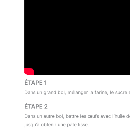
ÉTAPE 1
Dans un grand bol, mélanger la farine, le sucre e
ÉTAPE 2
Dans un autre bol, battre les œufs avec l’huile 
jusqu’à obtenir une pâte lisse.