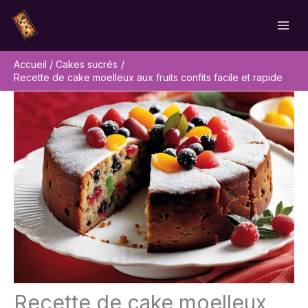
Aller
Rechercher
au
contenu
Accueil
Cakes sucrés
Recette de cake moelleux aux fruits confits facile et rapide
Recette de cake moelleux