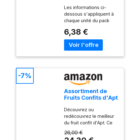
150 g (Lot de 2)
Les informations ci-
dessous s'appliquent à
chaque unité du pack
Fruits confits assortis
6,38 €
Mélange de morceaux
entiers de pastèques,
oranges et bigarreaux
Idéalement dosé pour la
décoration de vos
gâteaux, brioches et
gâteaux aux fruits confits
-7%
Sans colorant ni
conservateur Poids du
Assortiment de
colis: 0.15 kilogrammes
Fruits Confits d'Apt
400 gr
Découvrez ou
redécouvrez le meilleur
du fruit confit d'Apt. Ce
florilège se compose
26,00 €
des " grands classiques"