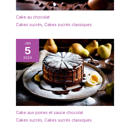
Cake au chocolat
Cakes sucrés
,
Cakes sucrés classiques
Jan
5
2024
Cake aux poires et sauce chocolat
Cakes sucrés
,
Cakes sucrés classiques