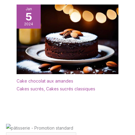
Jan
5
2024
Cake chocolat aux amandes
Cakes sucrés
,
Cakes sucrés classiques