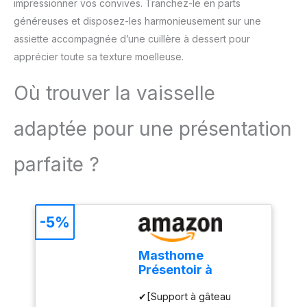
impressionner vos convives. Tranchez-le en parts
sucre sont cultivées sur
généreuses et disposez-les harmonieusement sur une
des terres volcaniques
riches en minéraux,
assiette accompagnée d’une cuillère à dessert pour
nourries par un climat
apprécier toute sa texture moelleuse.
tropical, humide et iodé,
qui confère au rhum une
Où trouver la vaisselle
expression aromatique
singulière, propre aux
adaptée pour une présentation
rhums Isautier Idéal pour
les cocktails comme le
Mojito, le Ti’ Punch ou les
parfaite ?
rhums arrangés, ce rhum
blanc accompagne à
merveille vos moments
de convivialité Plus qu’un
-5%
simple rhum, c’est un
véritable voyage
Masthome
sensoriel au cœur de l’île
Présentoir à
intense, entre traditions,
Gâteau Sur Pied
nature sauvage et
✔[Support à gâteau
avec Couvercle,
passion du goût