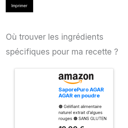
Imprimer
Où trouver les ingrédients
spécifiques pour ma recette ?
SaporePuro AGAR
AGAR en poudre
500 gr – Gélifiant
🟠 Gélifiant alimentaire
naturel SANS
naturel extrait d’algues
GLUTEN – Idéal
rouges 🟠 SANS GLUTEN
pour la cuisine
🟠 Gélifie au
moléculaire,