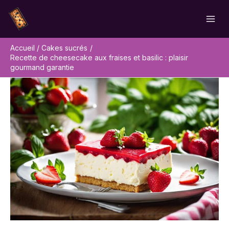
Aller
Rechercher
au
contenu
Accueil
Cakes sucrés
Recette de cheesecake aux fraises et basilic : plaisir
gourmand garantie