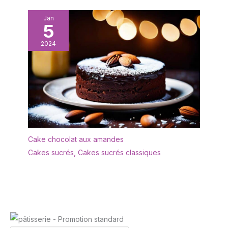
sortes de desserts
chocolat, aux gâteaux, à
créatifs, tels que des
la décoration de mousse
Jan
gâteaux mini, des pizzas
5
dans la cuisine, à la
mini, des muffins, etc.
mousse pouvant être
2024
transformée en gâteaux,
au tiramisu pouvant être
transformé en gâteaux
ronds, et convient
également aux maisons,
aux hôtels, aux moules à
pain, à la vie chambres,
restaurants, cafés et
magasins, etc.
Cake chocolat aux amandes
Cakes sucrés
,
Cakes sucrés classiques