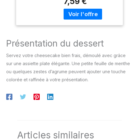
7,59 €
accessoires de série ;
nettoyer, convient pour la
Réfrigérateur et
Couleur : Blanc/Gris
préparation de génoises,
Congélateur, Gris,
gâteaux maison et autres
20cm
pâtisseries légères
DÉMOULAGE FACILE
AVEC BASE AMOVIBLE
Présentation du dessert
Grâce au mécanisme à
charnière sécurisé,
déplacer, stocker et
Servez votre cheesecake bien frais, démoulé avec grâce
cuire des gâteaux n'a
sur une assiette plate élégante. Une petite feuille de menthe
jamais été aussi simple
ou quelques zestes d’agrume peuvent ajouter une touche
Le loquet à ressort et la
colorée et raffinée à votre présentation.
base amovible
permettent de libérer
rapidement et facilement
le gâteau ADAPTÉ AU
CONGÉLATEUR ET AU
RÉFRIGÉRATEUR : Ce
moule à gâteau
indispensable peut
Articles similaires
conserver les pâtisseries