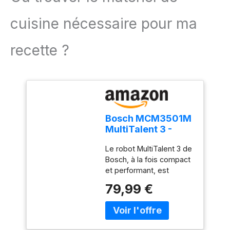
cuisine nécessaire pour ma
recette ?
Bosch MCM3501M
MultiTalent 3 -
Robot de cuisine,
Le robot MultiTalent 3 de
Puissant moteur,
Bosch, à la fois compact
Blender
et performant, est
l'appareil
79,99 €
électroménager qui vous
permettra de réussir
toutes vos préparations
et recettes, même les