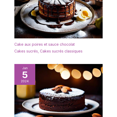
réfrigérateur et
congélateur
Cake aux poires et sauce chocolat
Cakes sucrés
,
Cakes sucrés classiques
Jan
5
2024