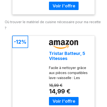
Où trouver le matériel de cuisine nécessaire pour ma recette
?
-12%
Tristar Batteur, 5
Vitesses
Réglables, 200W,
Facile à nettoyer grâce
Design
aux pièces compatibles
Ergonomique,
lave-vaisselle : Les
Fouets et Crochets
accessoires en acier
Inox, Pièces
16,99 €
inoxydable, comme les
Compatibles Lave-
14,99 €
crochets et fouets, sont
Vaisselle, Sans
détachables et lavables
BPA, Compact et
au lave-vaisselle pour un
Pratique, Avec