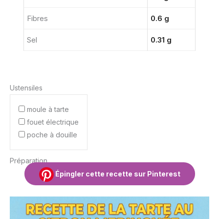
Fibres
0.6 g
Sel
0.31 g
Ustensiles
moule à tarte
fouet électrique
poche à douille
Préparation
Épingler cette recette sur Pinterest