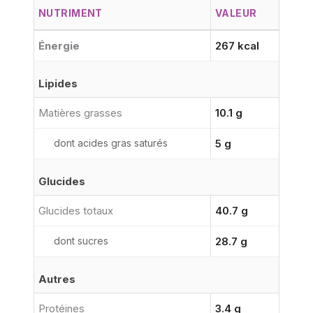
NUTRIMENT
VALEUR
Énergie
267 kcal
Lipides
Matières grasses
10.1 g
dont acides gras saturés
5 g
Glucides
Glucides totaux
40.7 g
dont sucres
28.7 g
Autres
Protéines
3.4 g