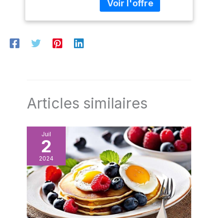
Noël, les fêtes de famille,
etc. 🥝Conseils de
chaleur:Veillez à ne pas
couper trop de la poche
à douille, sinon
l'ouverture de la poche à
douille ne peut pas
serrer l'ouverture de la
poche à douille.Les
ingrédients alimentaires
Articles similaires
ne doivent pas dépasser
les trois quarts de la
poche.
Juil
2
2024