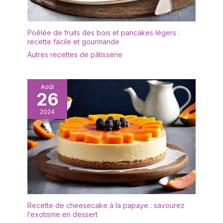
Poêlée de fruits des bois et pancakes légers :
recette facile et gourmande
Autres recettes de pâtisserie
Août
26
2024
Recette de cheesecake à la papaye : savourez
l’exotisme en dessert