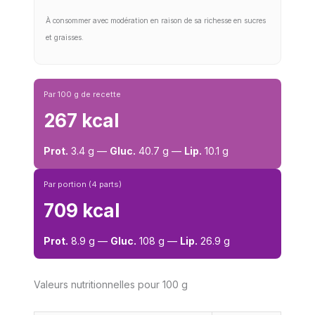
À consommer avec modération en raison de sa richesse en sucres
et graisses.
Par 100 g de recette
267 kcal
Prot.
3.4 g —
Gluc.
40.7 g —
Lip.
10.1 g
Par portion (4 parts)
709 kcal
Prot.
8.9 g —
Gluc.
108 g —
Lip.
26.9 g
Valeurs nutritionnelles pour 100 g