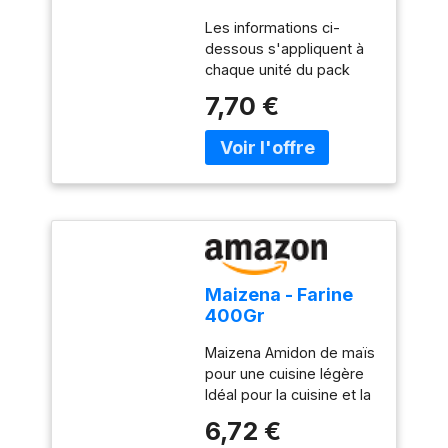
(Lot de 2)
Les informations ci-
dessous s'appliquent à
chaque unité du pack
Apporte légèreté et
7,70 €
moelleux à vos desserts
: gâteaux, génoise,
crêpes, crèmes
pâtissières … Egalement
idéal pour lier vos sauces
et vos potages avec
finesse Neutre en goût
Sans Gluten
Maizena - Farine
400Gr
Maizena Amidon de maïs
pour une cuisine légère
Idéal pour la cuisine et la
pâtisserie
6,72 €