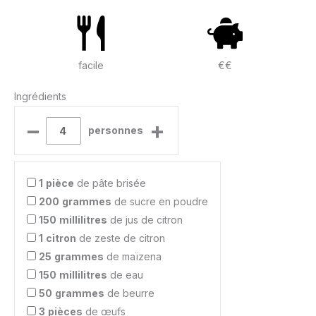
facile
€€
Ingrédients
–
+
personnes
1
pièce
de pâte brisée
200
grammes
de sucre en poudre
150
millilitres
de jus de citron
1
citron
de zeste de citron
25
grammes
de maïzena
150
millilitres
de eau
50
grammes
de beurre
3
pièces
de œufs