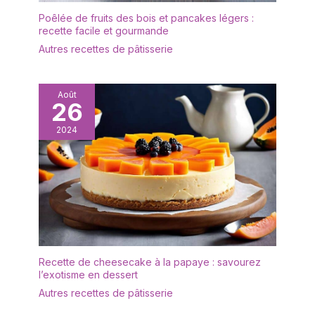
Poêlée de fruits des bois et pancakes légers :
recette facile et gourmande
Autres recettes de pâtisserie
Août
26
2024
Recette de cheesecake à la papaye : savourez
l’exotisme en dessert
Autres recettes de pâtisserie