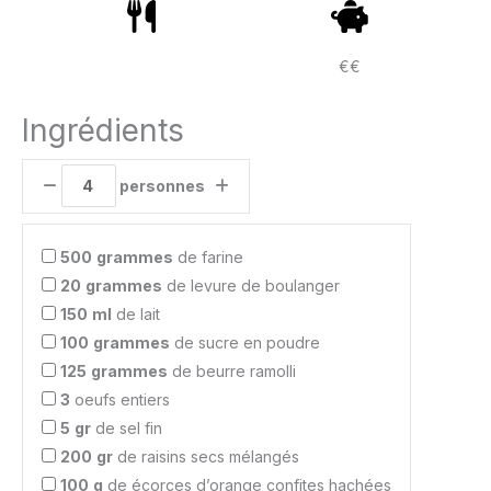
€€
Ingrédients
personnes
500
grammes
de farine
20
grammes
de levure de boulanger
150
ml
de lait
100
grammes
de sucre en poudre
125
grammes
de beurre ramolli
3
oeufs entiers
5
gr
de sel fin
200
gr
de raisins secs mélangés
100
g
de écorces d’orange confites hachées