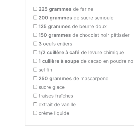
225
grammes
de farine
200
grammes
de sucre semoule
125
grammes
de beurre doux
150
grammes
de chocolat noir pâtissier
3
oeufs entiers
1/2
cuillère à café
de levure chimique
1
cuillère à soupe
de cacao en poudre no
sel fin
250
grammes
de mascarpone
sucre glace
fraises fraîches
extrait de vanille
crème liquide