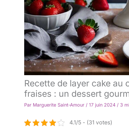
Recette de layer cake au
fraises : un dessert gour
Par
Marguerite Saint-Amour
/
17 juin 2024
/
3 mi
4.1/5 - (31 votes)