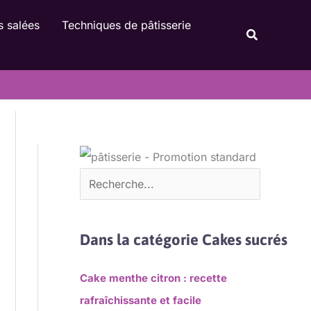
Rechercher
s salées
Techniques de pâtisserie
Recherche
Dans la catégorie Cakes sucrés
Cake menthe citron : recette
rafraîchissante et facile