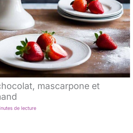
 chocolat, mascarpone et
mand
nutes de lecture