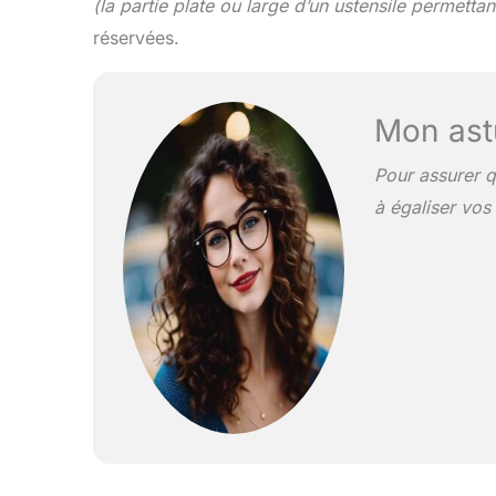
(la partie plate ou large d’un ustensile permettan
réservées.
Mon ast
Pour assurer q
à égaliser vo