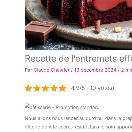
Recette de l’entremets eff
Par
Claude Chevrier
/
13 décembre 2024
/
2 mi
4.9/5 - (9 votes)
Nous allons nous lancer aujourd’hui dans la prép
gâterie dont le secret réside dans le soin appo