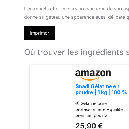
L’entremets effet velours tire son nom de son as
donne au gâteau une apparence aussi délicate q
Imprimer
Où trouver les ingrédients 
Snadi Gélatine en
poudre | 1 kg | 100 %
pure, sans goût et
🌟 Gélatine pure
qualité
professionnelle – qualité
professionnelle |
premium pour la
Riche en acides
pâtisserie, la cuisine et la
aminés précurseurs
25,90 €
nutrition saine 🌟 Gélatine
de collagène |