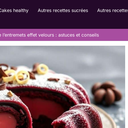
Cakes healthy
Autres recettes sucrées
Autres recette
 l’entremets effet velours : astuces et conseils