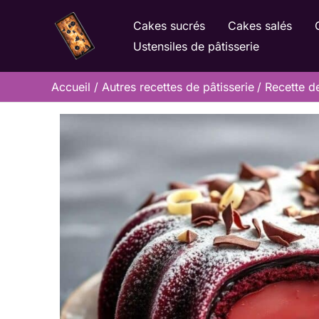
Aller
Cakes sucrés
Cakes salés
au
Ustensiles de pâtisserie
contenu
Accueil
Autres recettes de pâtisserie
Recette de