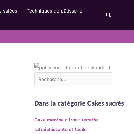
Rechercher
s salées
Techniques de pâtisserie
Recherche
Dans la catégorie Cakes sucrés
Cake menthe citron : recette
rafraîchissante et facile