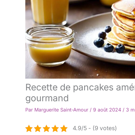
Recette de pancakes améric
gourmand
Par
Marguerite Saint-Amour
/
9 août 2024
/
3 m
4.9/5 - (9 votes)