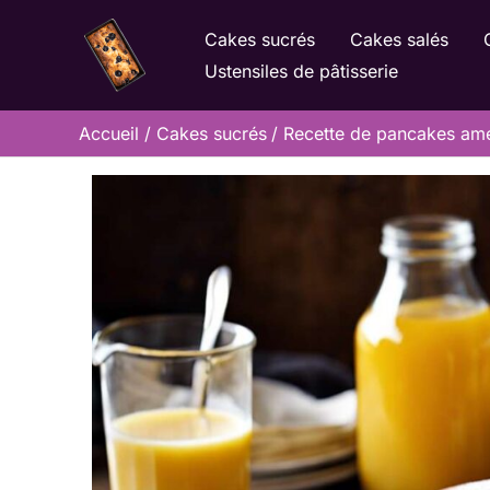
Aller
Cakes sucrés
Cakes salés
au
Ustensiles de pâtisserie
contenu
Accueil
Cakes sucrés
Recette de pancakes amér