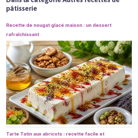
de petits bols de
pâtisserie
trempette, des bols de
céréales, des assiettes à
gâteau, des assiettes à
Recette de nougat glacé maison : un dessert
soupe et des assiettes
rafraîchissant
plates sont également
disponibles dans notre
boutique.
Tarte Tatin aux abricots : recette facile et