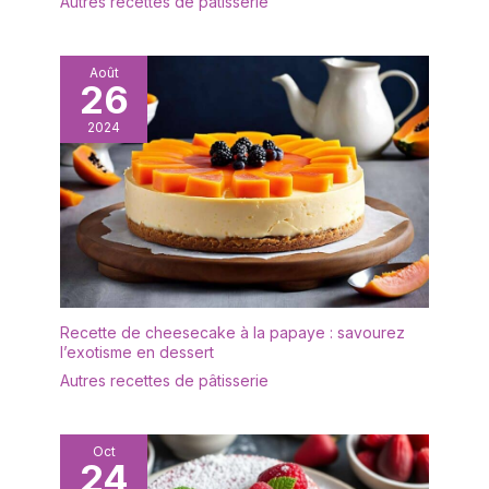
Autres recettes de pâtisserie
collection de céramique
bols en céramique sont
haut de gamme
un cadeau parfait pour
fabriquée à la main pour
toutes les occasions,
s’assurer que chaque bol
Août
qu'il s'agisse d'une
26
est coloré, solide et
pendaison de
durable. Il peut être
2024
crémaillère, d'un mariage
utilisé dans les fours à
ou d'un anniversaire. Ils
micro-ondes, les lave-
sont non seulement
vaisselle, les armoires de
pratiques et fonctionnels,
désinfection, les
mais servent également
réfrigérateurs. Résistant
de bel article de
aux brûlures et facile à
décoration qui ajoutera
nettoyer. Vous pouvez
du caractère et du style
l’utiliser en toute
à n'importe quelle
confiance! Polyvalent: Le
Recette de cheesecake à la papaye : savourez
cuisine ou salle à manger.
bol coloré aura l’air
l’exotisme en dessert
【Entretien après-vente
coloré dans votre
Autres recettes de pâtisserie
phénoménal】Si l'article
placard sans tomber.
que vous avez reçu ne
Profitez de votre muesli
peut pas être à la
le matin de ce bol
hauteur de vos normes,
Oct
polyvalent ou servez des
24
n'hésitez pas à nous
plats d’accompagnement