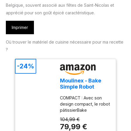
Belgique, souvent associé aux fêtes de Saint-Nicolas et
apprécié pour son goût épicé caractéristique.
Imprimer
Où trouver le matériel de cuisine nécessaire pour ma recette
?
-24%
Moulinex - Bake
Simple Robot
Pâtissier compact
COMPACT : Avec son
fouet, batteur et
design compact, le robot
crochet
pâtissierBake
Simples'adapte
104,99 €
parfaitement à toutes les
79,99 €
cuisines - sataillen'est