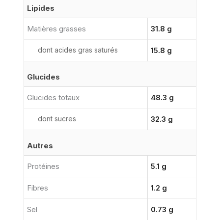
Lipides
Matières grasses
31.8 g
dont acides gras saturés
15.8 g
Glucides
Glucides totaux
48.3 g
dont sucres
32.3 g
Autres
Protéines
5.1 g
Fibres
1.2 g
Sel
0.73 g