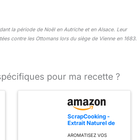
ndant la période de Noël en Autriche et en Alsace. Leur
rtées contre les Ottomans lors du siège de Vienne en 1683.
spécifiques pour ma recette ?
ScrapCooking -
Extrait Naturel de
Vanille 40ml - Arôme
AROMATISEZ VOS
Vanille Liquide pour