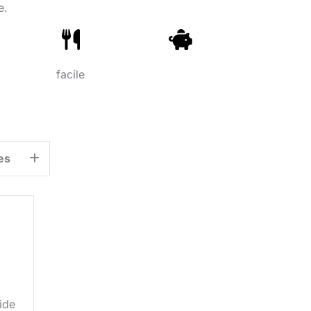
e.
facile
es
uide