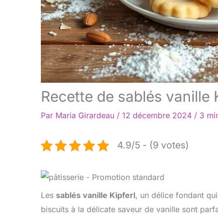
Recette de sablés vanille K
Par
Maria Girardeau
/
12 décembre 2024
/
3 mi
4.9/5 - (9 votes)
Les
sablés vanille Kipferl
, un délice fondant qui
biscuits à la délicate saveur de vanille sont pa