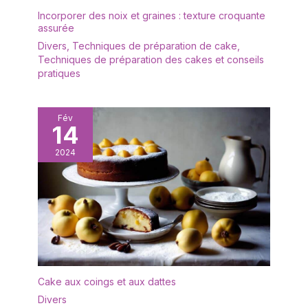
fonction, les bords
facile à nettoyer et garde
Incorporer des noix et graines : texture croquante
incurvés de ces belles
assurée
la cuisine impeccable.
assiettes aident à
Économisez du temps et
Divers
,
Techniques de préparation de cake
,
empêcher les aliments
mettez cet ensemble de
Techniques de préparation des cakes et conseils
de glisser ou les
plateaux au lave-
pratiques
déversements de
vaisselle ou essuyez-le
liquides. Impressionnez
simplement avec de
sans saleté : Fatigué de
l'eau savonneuse.
Fév
frotter et de tremper ?
14
POLYVALENT : avec un
Chaque plateau
grain attrayant, ce
alimentaire possède une
2024
magnifique plateau
couche résistante aux
naturel donne une touche
taches, ce qui le rend
chaleureuse et riche à
facile à nettoyer et
toute table ou
permet de garder la
présentation de
cuisine impeccable sans
nourriture pour toute
effort. Gagnez du temps
occasion. Utilisez-le dans
et placez cet ensemble
votre cuisine pour la
de vaisselle au lave-
décoration, comme
Cake aux coings et aux dattes
vaisselle ou nettoyez-le
assiette pour les fêtes,
simplement avec un peu
Divers
buffet, barbecue, tout