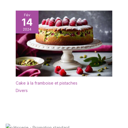
d'eau savonneuse.
événement. Ce plat est
Multifonctionnel : avec un
parfait pour les repas, le
grain attrayant, cette
Fév
pain, les fruits, les
14
belle assiette à l'aspect
gâteaux, les olives, les
naturel apporte une
sushis, les desserts ou
2024
touche chaleureuse et
comme pièce maîtresse
riche à toute table ou
au milieu de la table
présentation d'aliments
pour toute occasion.
Utilisez-le dans votre
cuisine pour la
décoration, comme
assiette pour les fêtes,
buffets, barbecues, tout
Cake à la framboise et pistaches
événement. Ce plateau
Divers
est parfait pour le dîner,
le pain, les fruits, le
gâteau, les olives, les
sushis, les desserts ou
comme centre de table
au centre de la table