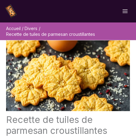
Aller
Rechercher
au
contenu
Accueil
Divers
Recette de tuiles de parmesan croustillantes
Recette de tuiles de
parmesan croustillantes