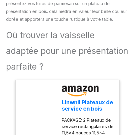
feuilles pour faire les
présentez vos tuiles de parmesan sur un plateau de
papier de haute qualité,
invitations d'anniversaire,
présentation en bois. cela mettra en valeur leur belle couleur
produit ici directement
les cartes et les
en Allemagne et imprimé
dorée et apportera une touche rustique à votre table.
menus,les lettres, les
de manière
calligraphies, etc.
professionnelle! De cette
Où trouver la vaisselle
façon, nous pouvons
vous garantir que notre
adaptée pour une présentation
papier est exempt de
toutes substances
toxiques. GRANDE
parfaite ?
VERSATILITÉ: avec un
grammage de 100 g / m²,
le papier peut être écrit
des deux côtés avec
tous les stylos,
aquarelles, peintures à
Linwnil Plateaux de
l'huile, encres et
service en bois
peintures acryliques
29x10 cm
usuels. Que vous
PACKAGE: 2 Plateaux de
Assiettes ovales en
souhaitiez créer des
service rectangulaires de
bois pour
cartes de mariage, des
11,5x4 pouces 11,5x4
charcuterie,