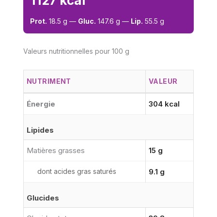
1127 kcal
Prot.
18.5 g —
Gluc.
147.6 g —
Lip.
55.5 g
Valeurs nutritionnelles pour 100 g
NUTRIMENT
VALEUR
Énergie
304 kcal
Lipides
Matières grasses
15 g
dont acides gras saturés
9.1 g
Glucides