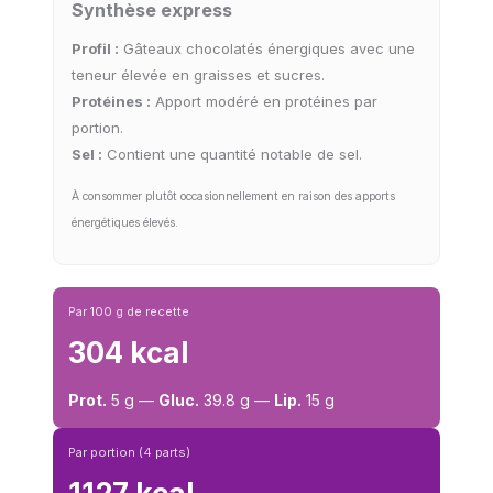
Synthèse express
Profil :
Gâteaux chocolatés énergiques avec une
teneur élevée en graisses et sucres.
Protéines :
Apport modéré en protéines par
portion.
Sel :
Contient une quantité notable de sel.
À consommer plutôt occasionnellement en raison des apports
énergétiques élevés.
Par 100 g de recette
304 kcal
Prot.
5 g —
Gluc.
39.8 g —
Lip.
15 g
Par portion (4 parts)