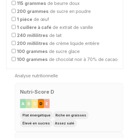
115
grammes
de beurre doux
200
grammes
de sucre en poudre
1
pièce
de œuf
1
cuillère à café
de extrait de vanille
240
millilitres
de lait
200
millilitres
de crème liquide entière
100
grammes
de sucre glace
100
grammes
de chocolat noir à 70% de cacao
Analyse nutritionnelle
Nutri-Score D
A
B
C
D
E
Plat énergétique
Riche en graisses
Élevé en sucres
Assez salé