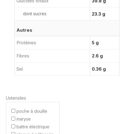
Glucides totaux
39.8 g
dont sucres
23.3 g
Autres
Protéines
5 g
Fibres
2.6 g
Sel
0.36 g
Ustensiles
poche à douille
maryse
battre électrique