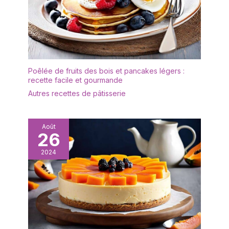
dans des terroirs
préservés de toute
pollution. Elles butinent
les plus belles variétés
florales comme celle que
vous vous apprêtez à
Poêlée de fruits des bois et pancakes légers :
déguster. Le petit plus ?
recette facile et gourmande
Tous les miels Lune de
Autres recettes de pâtisserie
Miel sont garantis 100%
purs et naturels. Du miel
et puis c'est tout ! Miel
liquide et équilibré Notes
Août
26
fruitées et chaudes
Coffret de 120 coupelles
2024
de 20g Des miels
naturels et récoltés sur
des terroirs préservés
Marque responsable,
engagée dans la
protection des abeilles
et dans la préservation