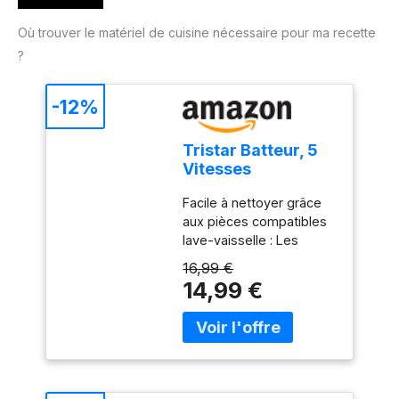
Où trouver le matériel de cuisine nécessaire pour ma recette
?
-12%
Tristar Batteur, 5
Vitesses
Réglables, 200W,
Facile à nettoyer grâce
Design
aux pièces compatibles
Ergonomique,
lave-vaisselle : Les
Fouets et Crochets
accessoires en acier
Inox, Pièces
16,99 €
inoxydable, comme les
Compatibles Lave-
14,99 €
crochets et fouets, sont
Vaisselle, Sans
détachables et lavables
BPA, Compact et
au lave-vaisselle pour un
Pratique, Avec
entretien facile. Puissant
Bouton Éjecteur,
moteur de 200W pour
MX-4203
une grande polyvalence :