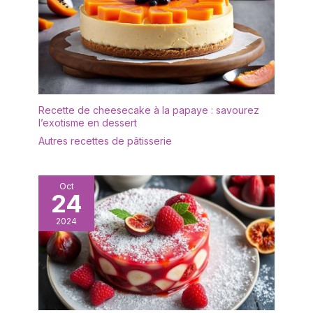
Recette de cheesecake à la papaye : savourez
l’exotisme en dessert
Autres recettes de pâtisserie
Oct
24
2024