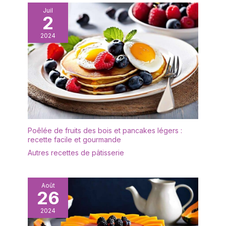
également une boucle
Juil
de suspension qui peut
2
être facilement
2024
accrochée à un crochet
pour un rangement facile.
【Large gamme
d'applications】 3 tailles
de passoires à mailles
fines sont largement
utilisées, adaptées pour
égoutter ou filtrer, très
adaptées pour le thé, la
Poêlée de fruits des bois et pancakes légers :
farine, le café, le riz, les
recette facile et gourmande
légumes, le quinoa et les
Autres recettes de pâtisserie
haricots, et un outil
indispensable pour les
travaux de cuisine
occupés.
Août
26
2024