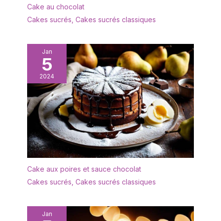
vaisselle, pratique pour
la prise et la dégustation
Cake au chocolat
les réunions de famille et
des desserts, fruits,
Cakes sucrés
,
Cakes sucrés classiques
les buffets d'hôtel ainsi
fromage et apéritifs.
que les mariages, fêtes,
Facile à Nettoyer &
soirées et autres
Lavable en Lave-
Jan
occasions. Cette
5
Vaisselle : La surface
fourchette à pâtisserie
lisse de l'acier
en acier inoxydable est
2024
inoxydable ne retient pas
adaptée à la maison, au
les résidus de nourriture,
mariage, au restaurant, à
permettant un nettoyage
l'hôtel, au café, convient
facile à la main à l'eau, et
pour manger des
entièrement lavable en
gâteaux, des entrées,
lave-vaisselle pour un
des fruits, etc. Les
nettoyage rapide,
fourchettes à gâteaux
pratique et approfondi à
sont non toxiques et
chaque fois.
sans BPA, sans arrière-
Cake aux poires et sauce chocolat
goût métallique, vous
Cakes sucrés
,
Cakes sucrés classiques
pouvez donc les utiliser
sans crainte ; faciles à
stocker et à nettoyer,
Jan
elles passent au lave-