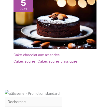
5
vaisselle.
2024
Cake chocolat aux amandes
Cakes sucrés
,
Cakes sucrés classiques