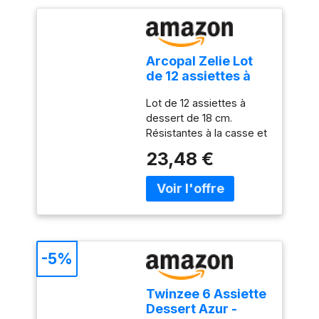
Arcopal Zelie Lot
de 12 assiettes à
dessert en verre
Lot de 12 assiettes à
opale extra
dessert de 18 cm.
résistant Blanc 18
Résistantes à la casse et
cm
aux ébréchures, passent
23,48 €
au lave-vaisselle,
résistantes aux
changements de
température, 100 %
hygiénique. L’opale
Arcopal est une matière
non poreuse qui
-5%
empêche les bactéries
de se déposer. Elle est
Twinzee 6 Assiette
très facile à nettoyer et
Dessert Azur -
totalement hygiénique.