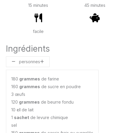
15 minutes
45 minutes
facile
Ingrédients
personnes
180
grammes
de farine
160
grammes
de sucre en poudre
3 œufs
120
grammes
de beurre fondu
10
cl
de lait
1
sachet
de levure chimique
sel
150
grammes
de cassis frais ou surgelés