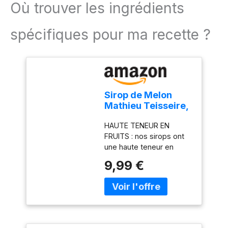
Où trouver les ingrédients
spécifiques pour ma recette ?
Sirop de Melon
Mathieu Teisseire,
pour boissons,
HAUTE TENEUR EN
sodas, cocktails
FRUITS : nos sirops ont
avec ou sans
une haute teneur en
alcool, milk-
fruits, supérieure au
shakes, smoothies,
9,99 €
minimum réglementaire,
bouteille de 70cl
pour apporter de la
profondeur et un goût
intense tout au long de la
vie du produit. LE CHOIX
DES PROFESSIONNELS :