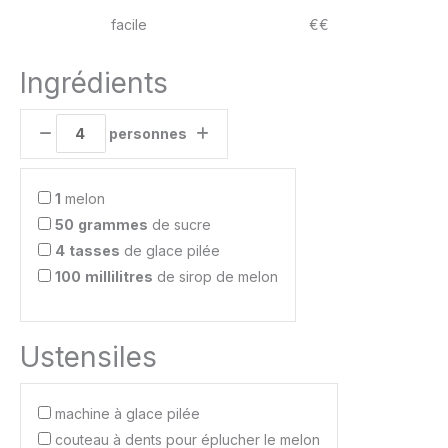
facile
€€
Ingrédients
personnes
1
melon
50
grammes
de sucre
4
tasses
de glace pilée
100
millilitres
de sirop de melon
Ustensiles
machine à glace pilée
couteau à dents pour éplucher le melon