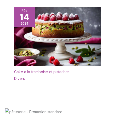
Fév
14
2024
Cake à la framboise et pistaches
Divers