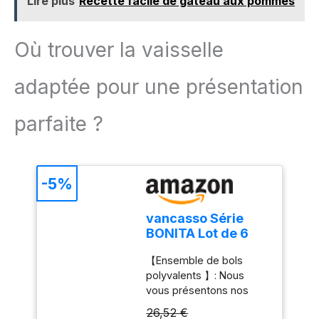
Lire plus
Recette facile de gâteau aux pommes
Où trouver la vaisselle
adaptée pour une présentation
parfaite ?
-5%
vancasso Série
BONITA Lot de 6
Bols à Petit
【Ensemble de bols
Déjeuner en Grès
polyvalents 】: Nous
de 380 ml, Coupe à
vous présentons nos
dessert - Passe au
petits bols à céréales de
Lave-vaisselle et
26,52 €