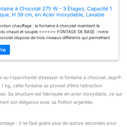
taine à Chocolat 275 W - 3 Étages, Capacité 1
rique, H 39 cm, en Acier Inoxydable, Lavable
-Vaisselles, Argenté - Fondue au Chocolat,
ion chauffage : la fontaine à chocolat maintient le
ndu chaud et souple ⭐⭐⭐⭐⭐⭐ FONTAGE DE BASE : notre
hocolat dispose de trois niveaux différents qui permettent
ux effet fondant du chocolat fondu ⭐⭐⭐⭐⭐⭐ EFFICACE : la
hocolat de 275 W est assez puissante : elle garde le
ndu au chaud et souple ⭐⭐⭐⭐⭐⭐ FACILE À UTILISER ET À
a tour et la spirale des fontaines de fête sont amovibles
au lave-vaisselle ⭐⭐⭐⭐⭐⭐ UTILISATION POLYVALENTE : la
ocolat est parfaite pour un usage domestique ou pour les
ai eu l’opportunité d’essayer la fontaine à chocolat Jago®.
ariages et les occasions solennelles dans le cadre de
esserts
 kg, cette fontaine se promet d’être l’attraction
les. Sa structure est fabriquée en acier inoxydable, ce qui
ent son élégance avec sa finition argentée.
montage : il ne faut guère plus de quinze secondes pour