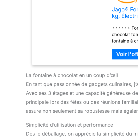
Jago® Fon
kg, Élect
dans Lave
⭐⭐⭐⭐⭐⭐ Fonct
Fruits
chocolat fo
fontaine à c
le merveille
fontaine à c
chocolat fo
NETTOYER : l
et passent 
La fontaine à chocolat en un coup d’œil
fondue au ch
En tant que passionnée de gadgets culinaires, j’
fêtes, les m
buffets de d
Avec ses 3 étages et une capacité généreuse de 1
principale lors des fêtes ou des réunions familia
assure non seulement sa robustesse mais égalem
Simplicité d’utilisation et performance
Dès le déballage, on apprécie la simplicité du 