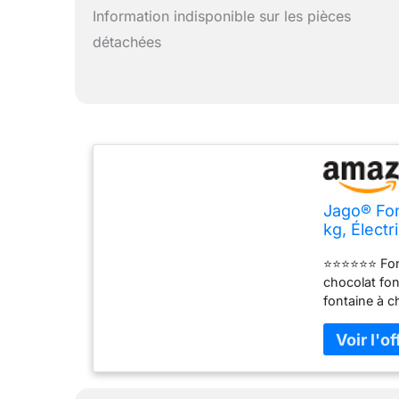
Information indisponible sur les pièces
détachées
Jago® Fon
kg, Élect
dans Lave
⭐⭐⭐⭐⭐⭐ Fonct
Fruits
chocolat fo
fontaine à c
le merveille
fontaine à c
chocolat fo
NETTOYER : l
et passent 