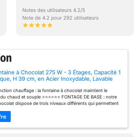
Notes des utilisateurs 4.2/5
Note de 4.2 pour 292 utilisateurs
taine à Chocolat 275 W - 3 Étages, Capacité 1
rique, H 39 cm, en Acier Inoxydable, Lavable
-Vaisselles, Argenté - Fondue au Chocolat,
ion chauffage : la fontaine à chocolat maintient le
ndu chaud et souple ⭐⭐⭐⭐⭐⭐ FONTAGE DE BASE : notre
hocolat dispose de trois niveaux différents qui permettent
ux effet fondant du chocolat fondu ⭐⭐⭐⭐⭐⭐ EFFICACE : la
hocolat de 275 W est assez puissante : elle garde le
ndu au chaud et souple ⭐⭐⭐⭐⭐⭐ FACILE À UTILISER ET À
a tour et la spirale des fontaines de fête sont amovibles
au lave-vaisselle ⭐⭐⭐⭐⭐⭐ UTILISATION POLYVALENTE : la