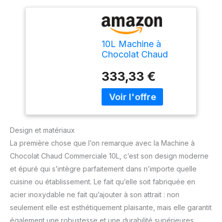
10L Machine à
Chocolat Chaud
Commercial,
333,33 €
Machine Électrique
Hot Chocolate
Distributeur
Chauffant, pour
Chauffage Chocolat
Café Lait Thé Jus
Design et matériaux
Thé
La première chose que l’on remarque avec la Machine à
Chocolat Chaud Commerciale 10L, c’est son design moderne
et épuré qui s’intègre parfaitement dans n’importe quelle
cuisine ou établissement. Le fait qu’elle soit fabriquée en
acier inoxydable ne fait qu’ajouter à son attrait : non
seulement elle est esthétiquement plaisante, mais elle garantit
également une robustesse et une durabilité supérieures.