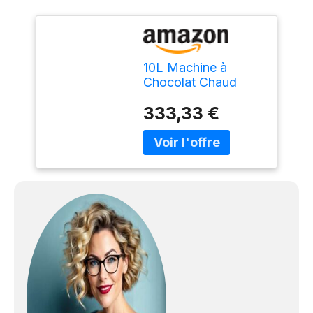
10L Machine à
Chocolat Chaud
Commercial,
333,33 €
Machine Électrique
Hot Chocolate
Distributeur
Chauffant, pour
Chauffage Chocolat
Café Lait Thé Jus
Thé