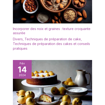
le vin chaud, le thé au lait, le lait de soja, le jus de maïs et
chocolat.
plus encore. Le système d’agitation spiralé crée des
boissons lisses et sans grumeaux, en faisant le choix idéal
pour les cafés, les hôtels, les cantines, les restaurants, les
boutiques de petit-déjeuner et l’utilisation domestique.
Incorporer des noix et graines : texture croquante
assurée
Divers
,
Techniques de préparation de cake
,
Techniques de préparation des cakes et conseils
pratiques
Fév
14
2024