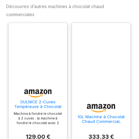
Café Lait Thé Jus
Découvrez d’autres machines à chocolat chaud
Thé
commerciales
DULNICE 2-Cuves
Tempéreuse à Chocolat
Commerciale, Bain-Marie
Machine à fondre le chocolat
Électrique
10L Machine à Chocolat
à 2 cuves : la machine à
Chaud Commercial,
fondre le chocolat avec 2
Machine Électrique Hot
cuves indépendantes
Chocolate Distributeur
comprend deux cuves
Chauffant, pour
129,00 €
333,33 €
indépendantes de 1,55 L, ce