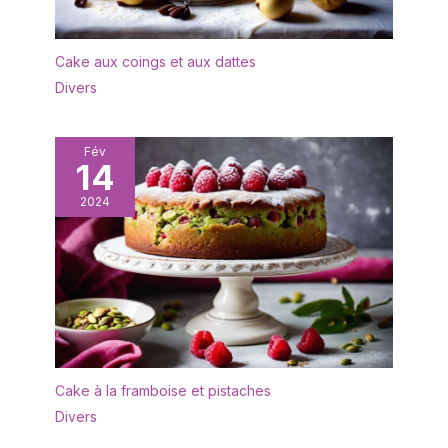
Cake aux coings et aux dattes
Divers
Fév
14
2024
Cake à la framboise et pistaches
Divers