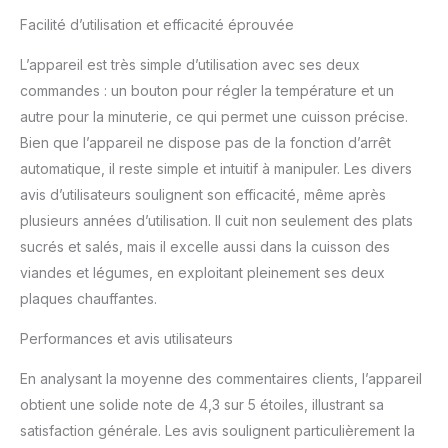
tarte Ø 30 cm, cet
Facilité d’utilisation et efficacité éprouvée
appareil est accompagné
de tout ce dont vous
L’appareil est très simple d’utilisation avec ses deux
avez besoin pour vous
commandes : un bouton pour régler la température et un
lancer dans la création
autre pour la minuterie, ce qui permet une cuisson précise.
de délicieuses tartes et
pâtisseries. Garantie
Bien que l’appareil ne dispose pas de la fonction d’arrêt
étendue de deux ans :
automatique, il reste simple et intuitif à manipuler. Les divers
Bénéficiez d'une garantie
avis d’utilisateurs soulignent son efficacité, même après
étendue de 2 ans,
plusieurs années d’utilisation. Il cuit non seulement des plats
accompagnée d'un
atelier SAV en France,
sucrés et salés, mais il excelle aussi dans la cuisson des
offrant ainsi la confiance
viandes et légumes, en exploitant pleinement ses deux
et la tranquillité d'esprit
plaques chauffantes.
pour une utilisation
prolongée et fiable.
Performances et avis utilisateurs
En analysant la moyenne des commentaires clients, l’appareil
obtient une solide note de 4,3 sur 5 étoiles, illustrant sa
satisfaction générale. Les avis soulignent particulièrement la