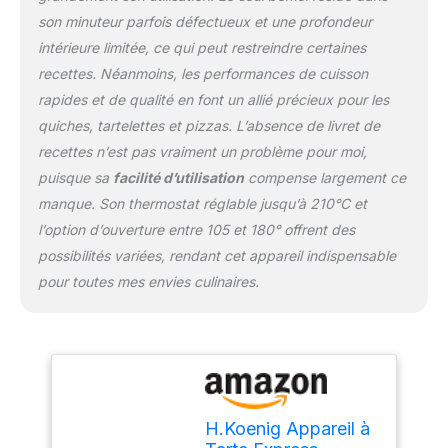
appareil est accompagné
son minuteur parfois défectueux et une profondeur
de tout ce dont vous
intérieure limitée, ce qui peut restreindre certaines
avez besoin pour vous
recettes. Néanmoins, les performances de cuisson
lancer dans la création
rapides et de qualité en font un allié précieux pour les
de délicieuses tartes et
pâtisseries. Garantie
quiches, tartelettes et pizzas. L’absence de livret de
étendue de deux ans :
recettes n’est pas vraiment un problème pour moi,
Bénéficiez d'une garantie
puisque sa
facilité d’utilisation
compense largement ce
étendue de 2 ans,
manque. Son thermostat réglable jusqu’à 210°C et
accompagnée d'un
atelier SAV en France,
l’option d’ouverture entre 105 et 180° offrent des
offrant ainsi la confiance
possibilités variées, rendant cet appareil indispensable
et la tranquillité d'esprit
pour toutes mes envies culinaires.
pour une utilisation
prolongée et fiable.
H.Koenig Appareil à