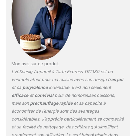
précisément la chaleur
pour des résultats de
cuisson optimaux.
Fonctionnalités pratiques
: Équipé d'un régulateur
de temps et de 2
témoins lumineux, cet
appareil offre une
utilisation conviviale. De
plus, un bouton d'arrêt
Mon avis sur ce produit
est disponible pour la
L’H.Koenig Appareil à Tarte Express TRT180 est un
plaque chauffante
supérieure, ajoutant une
véritable atout pour ma cuisine avec son design
très joli
couche de contrôle
et sa
polyvalence
indéniable. Il est non seulement
supplémentaire.
efficace
et
convivial
pour de nombreuses cuissons,
Accessoires inclus : Livré
mais son
préchauffage rapide
et sa capacité à
avec une poche
pâtissière comprenant 5
économiser de l’énergie sont des avantages
embouts, 8 moules à
considérables. J’apprécie particulièrement sa compacité
gâteaux en silicone Ø 8,5
et sa facilité de nettoyage, des critères qui simplifient
cm, et un grand moule à
grandement son utilisation. Le seul bémol réside dans
tarte Ø 30 cm, cet