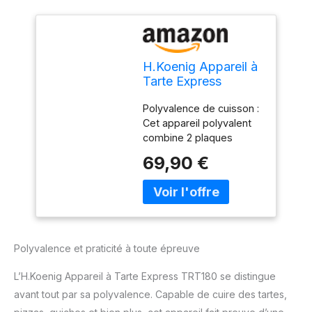
H.Koenig Appareil à
Tarte Express
TRT180,
Polyvalence de cuisson :
Multicuiseur, Quiche
Cet appareil polyvalent
Tartelette Pizza, Tart
combine 2 plaques
Maker sur Table, 2
chauffantes et un four :
plaques Plancha Grill
69,90 €
utilisez l'ouverture à 105
Four, Thermostat
°C pour préparer des
Réglable 210°C,
tartes, pizzas, quiches,
Ouverture 105-180°,
et passez à l'ouverture à
9 Moules à tarte
180 °C pour profiter de la
table grill. Température
Polyvalence et praticité à toute épreuve
ajustable : La
température est
L’H.Koenig Appareil à Tarte Express TRT180 se distingue
ajustable de 90°C
avant tout par sa polyvalence. Capable de cuire des tartes,
jusqu’à 210 °C, vous