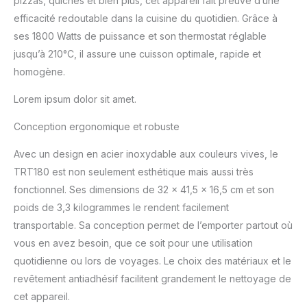
pizzas, quiches et bien plus, cet appareil fait preuve d’une
permettant de contrôler
précisément la chaleur
efficacité redoutable dans la cuisine du quotidien. Grâce à
pour des résultats de
ses 1800 Watts de puissance et son thermostat réglable
cuisson optimaux.
jusqu’à 210°C, il assure une cuisson optimale, rapide et
Fonctionnalités pratiques
homogène.
: Équipé d'un régulateur
de temps et de 2
Lorem ipsum dolor sit amet.
témoins lumineux, cet
appareil offre une
Conception ergonomique et robuste
utilisation conviviale. De
plus, un bouton d'arrêt
Avec un design en acier inoxydable aux couleurs vives, le
est disponible pour la
TRT180 est non seulement esthétique mais aussi très
plaque chauffante
supérieure, ajoutant une
fonctionnel. Ses dimensions de 32 x 41,5 x 16,5 cm et son
couche de contrôle
poids de 3,3 kilogrammes le rendent facilement
supplémentaire.
transportable. Sa conception permet de l’emporter partout où
Accessoires inclus : Livré
vous en avez besoin, que ce soit pour une utilisation
avec une poche
pâtissière comprenant 5
quotidienne ou lors de voyages. Le choix des matériaux et le
embouts, 8 moules à
revêtement antiadhésif facilitent grandement le nettoyage de
gâteaux en silicone Ø 8,5
cet appareil.
cm, et un grand moule à