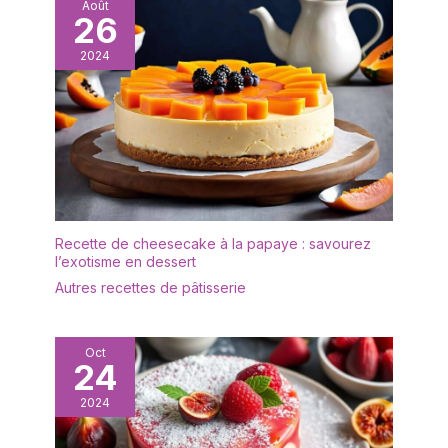
Août
26
2024
Recette de cheesecake à la papaye : savourez
l’exotisme en dessert
Autres recettes de pâtisserie
Oct
24
2024