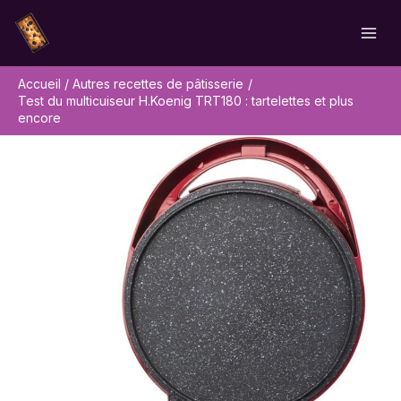
Aller
Rechercher
au
contenu
Accueil
Autres recettes de pâtisserie
Test du multicuiseur H.Koenig TRT180 : tartelettes et plus
encore