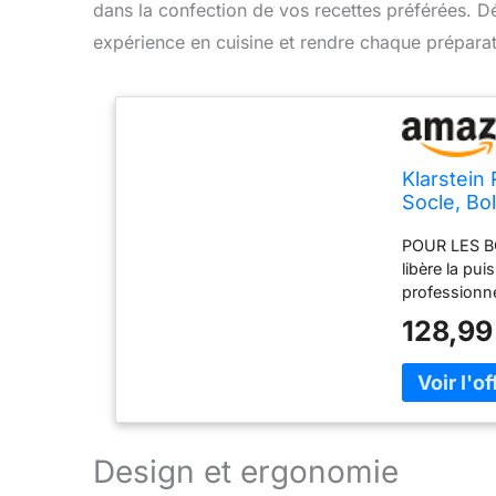
dans la confection de vos recettes préférées. 
expérience en cuisine et rendre chaque préparati
Klarstein 
Socle, Bo
Multifonct
POUR LES BO
Rotation 
libère la pu
professionn
les mélange
128,99
POUR LA PER
l'autre ou à
patissier pré
comprend un
UNE UTILISA
mélanger..ch
Design et ergonomie
Ce robot pat