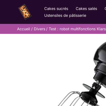
Aller
Cakes sucrés
Cakes salés
au
Ustensiles de pâtisserie
contenu
Accueil
Divers
Test : robot multifonctions Klar