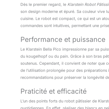
important d
Dès le premier regard, le
Klarstein Robot Pâtissi
PROFESSIONNE
son design moderne et épuré. Sa couleur vive lu
est équipé d
mouvements 
cuisine. Le robot est compact, ce qui est un at
consistance
commandes sont intuitives, permettant une pris
plastique AB
premier plan
haute qualit
Performance et puissance
inoxydable.
Le Klarstein Bella Pico impressionne par sa pui
du kougelhopf ou du pain. Grâce à son bras pétri
soutenus. Cependant, il convient de noter que cer
de l’utilisation prolongée pour des préparations i
recommandations pour préserver la longévité de 
Praticité et efficacité
L’un des points forts du robot pâtissier de Klarst
quotidiennes. En effet, réaliser des blancs en n