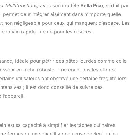
ans le processus de cuisson. ROBOT DE QUALITE
er Multifonctions
, avec son modèle
Bella Pico
, séduit par
L : Ce robot pâtissier avec batteur electrique cuisine
i permet de s’intégrer aisément dans n’importe quelle
'un système de brassage planétaire dans 8 directions. Ces
orbitaux garantissent que les mélanges ont une
out non négligeable pour ceux qui manquent d’espace. Les
 homogène. UN DESIGN ELEGANT : Avec son boîtier en
e en main rapide, même pour les novices.
S, ce robot cuisine multifonctions jouera un rôle de
 dans n'importe quelle cuisine. Comprend un batteur de
é, un crochet à pâte en aluminium et un fouet en acier
ssance, idéale pour pétrir des pâtes lourdes comme celle
sseur en métal robuste, il ne craint pas les efforts
tains utilisateurs ont observé une certaine fragilité lors
ntensives ; il est donc conseillé de suivre ces
l’appareil.
ein est sa capacité à simplifier les tâches culinaires
eige fermes ou une chantilly onctueuse devient un jeu