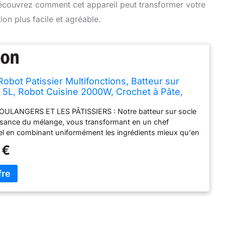
Découvrez comment cet appareil peut transformer votre
on plus facile et agréable.
Robot Patissier Multifonctions, Batteur sur
l 5L, Robot Cuisine 2000W, Crochet à Pâte,
ion, Petrin a Pain, Batteur Electrique Cuisine,
ULANGERS ET LES PÂTISSIERS : Notre batteur sur socle
Planétaire 6 Vitesses
issance du mélange, vous transformant en un chef
el en combinant uniformément les ingrédients mieux qu'en
ant manuellement. Vous allez gagner du temps. PULSEZ
 €
FECTION : Grâce à sa capacité à passer d'une vitesse à
 pulser pour obtenir une consistance parfaite, ce robot
pare de délicieuses patisseries. Le batteur à pâte
 bol en acier inoxydable de 5L. PUISSANT MOTEUR POUR
TION POLYVALENTE : Pétrir, fouetter, remuer,
aque processus nécessite sa propre vitesse et intensité.
issier multifonctions puissant de 2000W joue un rôle