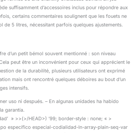
ssède suffisamment d’accessoires inclus pour répondre aux
efois, certains commentaires soulignent que les fouets ne
l de 5 litres, nécessitant parfois quelques ajustements.
ffre d’un petit bémol souvent mentionné : son niveau
ela peut être un inconvénient pour ceux qui apprécient le
stion de la durabilité, plusieurs utilisateurs ont exprimé
isation mais ont rencontré quelques déboires au bout d’un
ges intensifs.
er uso ni después. – En algunas unidades ha habido
a garantía.
dad’ » >>(>/HEAD>) ’99; border-style : none; « >
tipo específico especial-codialidad-ln-array-plain-seq-var