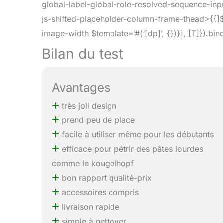
global-label-global-role-resolved-sequence-inpu
js-shifted-placeholder-column-frame-thead>{{
image-width $template=’#(‘[dp]’, {})}], [T]}).bind(
Bilan du test
Avantages
très joli design
prend peu de place
facile à utiliser même pour les débutants
efficace pour pétrir des pâtes lourdes
comme le kougelhopf
bon rapport qualité-prix
accessoires compris
livraison rapide
simple à nettoyer