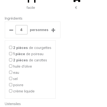
facile
€
Ingrédients
–
+
personnes
2
pièces
de courgettes
1
pièce
de poireau
2
pièces
de carottes
huile d’olive
eau
sel
poivre
crème liquide
Ustensiles