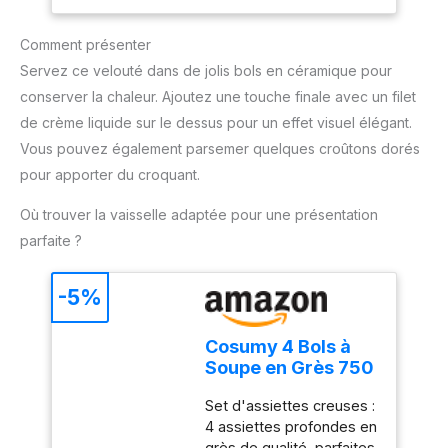
gamme d’accessoires
permet de garder votre
Contrôle aisé d’une seule
plan de travail de la
Comment présenter
main : 2 vitesses et
cuisine propre. Il est
bouton turbo pour un
Servez ce velouté dans de jolis bols en céramique pour
compatible au lave-
mixage optimal ; ajustez
conserver la chaleur. Ajoutez une touche finale avec un filet
vaisselle REPARABILITE
facilement la puissance
15 ANS AU JUSTE PRIX :
de crème liquide sur le dessus pour un effet visuel élégant.
pour un résultat
Engagement de
Vous pouvez également parsemer quelques croûtons dorés
exceptionnel, tout en
réparabilité 15 ans au
utilisant une seule main
pour apporter du croquant.
juste prix grâce à notre
Mixage pratique et
réseau de 6200
Où trouver la vaisselle adaptée pour une présentation
efficace : Le couteau
réparateurs dans le
QuattroBlade en inox à 4
parfaite ?
monde, pour contribuer à
lames assure un
la protection de
mélange lisse et
l’environnement et à la
-5%
homogène, avec moins
réduction des déchets
d’éclaboussures et un
ACCESSOIRE INCLUS :
mixage plus rapide
Cosumy 4 Bols à
verre doseur de 800 ml
Accessoire polyvalent
Soupe en Grès 750
inclus : Le mixeur est
ml – Assiette
livré avec un gobelet
Set d'assiettes creuses :
Creuse – Petit
pratique pour mesurer et
4 assiettes profondes en
Déjeuner
mixer directement les
grès de qualité, parfaites