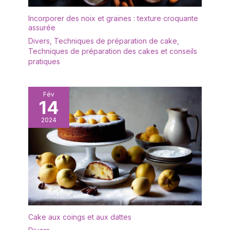
bols à soupe profonds
Incorporer des noix et graines : texture croquante
offrent suffisamment
assurée
d'espace pour vos plats
Divers
,
Techniques de préparation de cake
,
préférés. Qu'il s'agisse
Techniques de préparation des cakes et conseils
de ramen, de céréales
pratiques
ou même de salade de
fruits, ces bols
conviennent à de
nombreux types de
Fév
14
repas. Pratiques et
faciles à nettoyer : Ces
2024
bols à céréales sont
adaptés au micro-ondes
et peuvent être
facilement nettoyés au
lave-vaisselle. Cela les
rend particulièrement
pratiques pour un usage
quotidien sans entretien
complexe. Cadeau
Cake aux coings et aux dattes
parfait pour toutes les