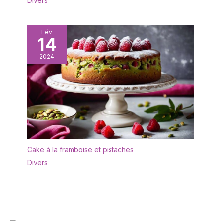
Divers
occasions : ce lot de
quatre bols à dessert est
un merveilleux cadeau
Fév
pour les amis et la
14
famille. Avec leur design
simple et élégant et leur
2024
polyvalence, ils sont le
cadeau idéal pour les
pendaisons de
crémaillère, les mariages
ou tout autre événement
spécial.
Cake à la framboise et pistaches
Divers