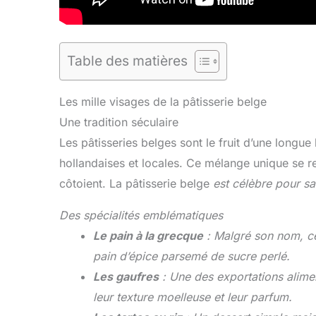
Table des matières
Les mille visages de la pâtisserie belge
Une tradition séculaire
Les pâtisseries belges sont le fruit d’une longu
hollandaises et locales. Ce mélange unique se re
côtoient. La pâtisserie belge
est célèbre pour sa
Des spécialités emblématiques
Le pain à la grecque
: Malgré son nom, cet
pain d’épice parsemé de sucre perlé.
Les gaufres
: Une des exportations alimen
leur texture moelleuse et leur parfum.