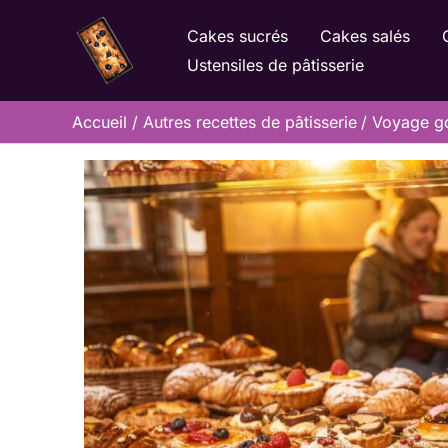
Aller
Cakes sucrés
Cakes salés
au
Ustensiles de pâtisserie
contenu
Accueil
Autres recettes de pâtisserie
Voyage go