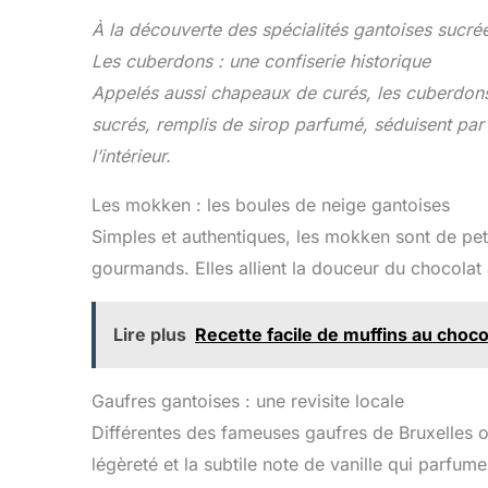
EN FRANCE : Pépites
crèmes
préparées puis
…et mê
À la découverte des spécialités gantoises sucré
conditionnées en France
🌱
Les cuberdons : une confiserie historique
à partir de matières
FRAMBO
Appelés aussi
chapeaux de curés
, les cuberdo
importées. USAGE
POLYVALENT : À
confe
sucrés, remplis de sirop parfumé, séduisent par l
incorporer dans les pâtes
d’une 
l’intérieur.
à cookies, gâteaux ou
très 
muffins, ou à parsemer
frambo
Les mokken : les boules de neige gantoises
sur desserts froids.
10 % de
…c’est
Simples et authentiques, les mokken sont de pet
ajout
gourmands. Elles allient la douceur du chocolat 
san
Récolt
fruits
Lire plus
Recette facile de muffins au choco
sépa
grains
pour co
Gaufres gantoises : une revisite locale
saveu
Différentes des fameuses gaufres de Bruxelles o
text
liquid
légèreté et la subtile note de vanille qui parfu
pâtiss