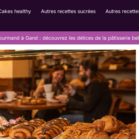
Cakes healthy
Autres recettes sucrées
Autres recette
urmand à Gand : découvrez les délices de la pâtisserie be