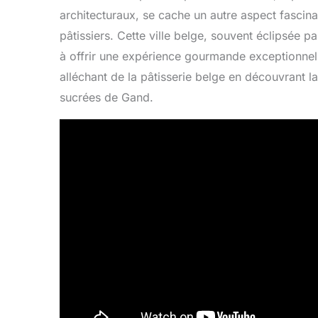
architecturaux, se cache un autre aspect fascinan
pâtissiers. Cette ville belge, souvent éclipsée p
à offrir une expérience gourmande exceptionnel
alléchant de la pâtisserie belge en découvrant la
sucrées de Gand.