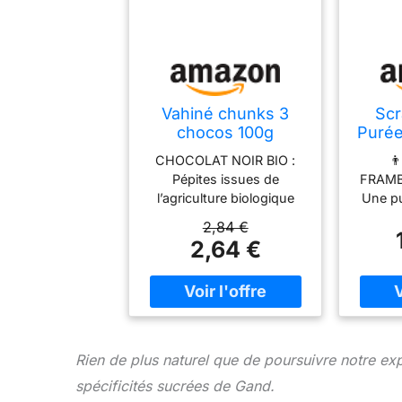
Vahiné chunks 3
Scr
chocos 100g
Purée
500
CHOCOLAT NOIR BIO :

F
Pépites issues de
FRAMB
P
l’agriculture biologique
Une pu
composées de pâte de
de qual
Mous
2,84 €
cacao, sucre et beurre de
pour d
2,64 €
Gâtea
cacao. SANS ARÔME NI
fruits 
Napp
CONSERVATEUR :
pâtisse
Glac
Recette simple conforme
s’intèg
Cockt
à la réglementation en
prépar
en 
vigueur. PUR BEURRE DE
mous
CACAO : Chocolat
gel
Rien de plus naturel que de poursuivre notre e
formulé à partir de beurre
nap
spécificités sucrées de Gand.
de cacao CONDITIONNÉ
bonbons