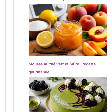
Mousse au thé vert et mûre : recette
gourmande