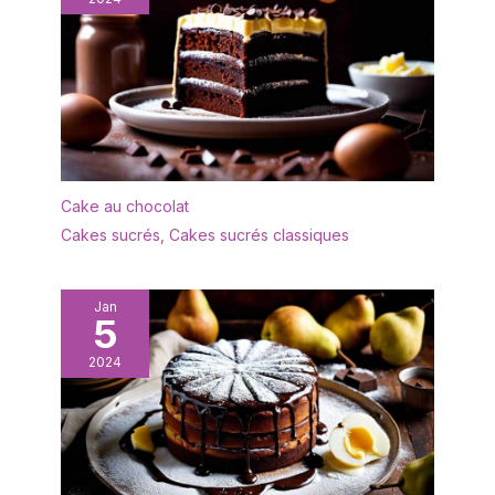
Cake au chocolat
Cakes sucrés
,
Cakes sucrés classiques
Jan
5
2024