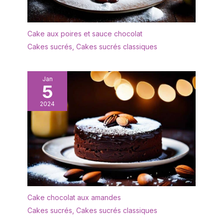
Cake aux poires et sauce chocolat
Cakes sucrés
,
Cakes sucrés classiques
Jan
5
2024
Cake chocolat aux amandes
Cakes sucrés
,
Cakes sucrés classiques