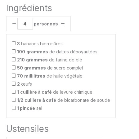
Ingrédients
personnes
3
bananes bien mûres
100
grammes
de dattes dénoyautées
210
grammes
de farine de blé
50
grammes
de sucre complet
70
millilitres
de huile végétale
2
œufs
1
cuillère à café
de levure chimique
1/2
cuillère à café
de bicarbonate de soude
1 pincée
sel
Ustensiles