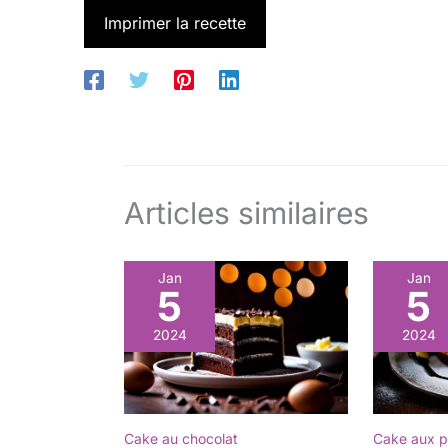
Imprimer la recette
Articles similaires
Jan
Jan
5
5
2024
2024
Cake au chocolat
Cake aux p