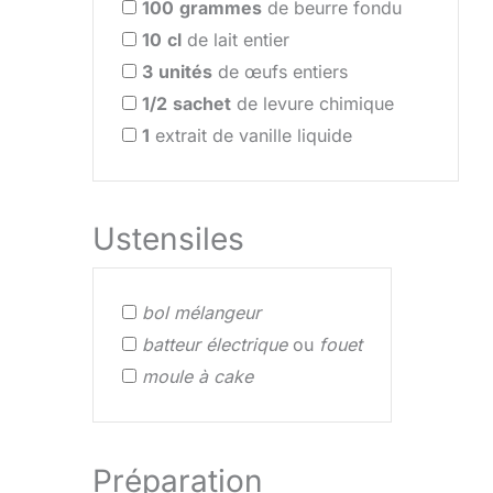
100
grammes
de beurre fondu
10
cl
de lait entier
3
unités
de œufs entiers
1/2
sachet
de levure chimique
1
extrait de vanille liquide
Ustensiles
bol mélangeur
batteur électrique
ou
fouet
moule à cake
Préparation