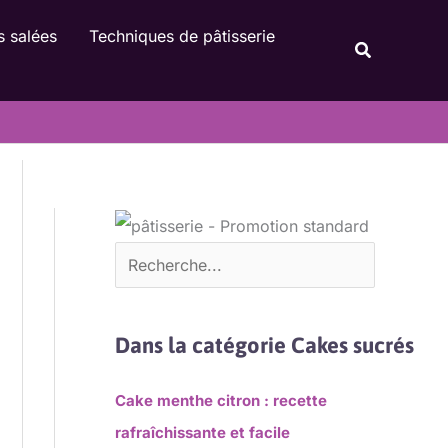
Rechercher
s salées
Techniques de pâtisserie
Recherche
Dans la catégorie Cakes sucrés
Cake menthe citron : recette
rafraîchissante et facile