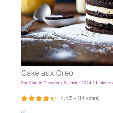
Cake aux Oreo
Par
Claude Chevrier
/
5 janvier 2024
/
1 minute 
4.4/5 - (14 votes)