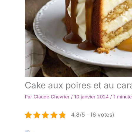
Cake aux poires et au car
Par
Claude Chevrier
/
10 janvier 2024
/
1 minute
4.8/5 - (6 votes)