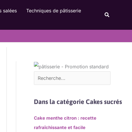
Rechercher
s salées
Techniques de pâtisserie
Recherche
Dans la catégorie Cakes sucrés
Cake menthe citron : recette
rafraîchissante et facile