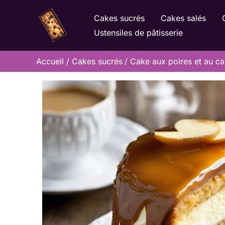
Aller
Cakes sucrés
Cakes salés
au
Ustensiles de pâtisserie
contenu
Accueil
Cakes sucrés
Cake aux poires et au ca