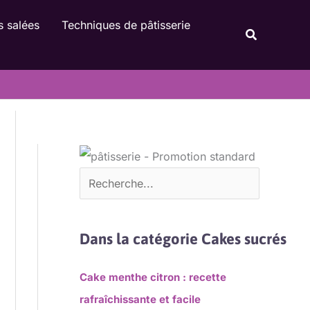
Rechercher
s salées
Techniques de pâtisserie
Recherche
Dans la catégorie Cakes sucrés
Cake menthe citron : recette
rafraîchissante et facile