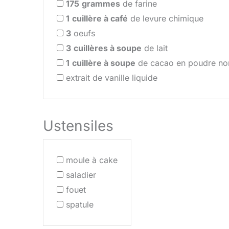
175
grammes
de farine
1
cuillère à café
de levure chimique
3
oeufs
3
cuillères à soupe
de lait
1
cuillère à soupe
de cacao en poudre no
extrait de vanille liquide
Ustensiles
moule à cake
saladier
fouet
spatule