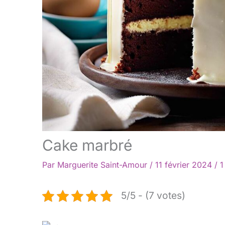
Cake marbré
Par
Marguerite Saint-Amour
/
11 février 2024
/
1
5/5 - (7 votes)