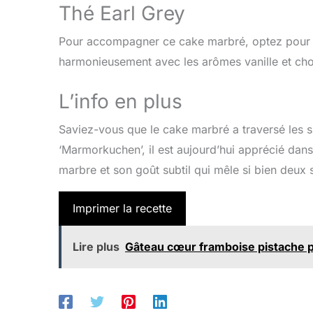
Thé Earl Grey
Pour accompagner ce cake marbré, optez pour u
harmonieusement avec les arômes vanille et cho
L’info en plus
Saviez-vous que le cake marbré a traversé les s
‘Marmorkuchen’, il est aujourd’hui apprécié dans
marbre et son goût subtil qui mêle si bien deux 
Imprimer la recette
Lire plus
Gâteau cœur framboise pistache po