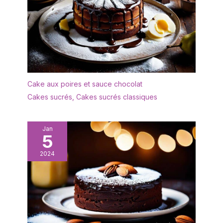
gâteau est ergonomique
pour une prise en main
confortable et une bonne
surface de préhension.
Facile à nettoyer : la
surface lisse a été polie
en plusieurs processus
pour éliminer facilement
Cake aux poires et sauce chocolat
les résidus alimentaires,
Cakes sucrés
,
Cakes sucrés classiques
de sorte qu'elle peut
être facilement nettoyée
à la main et conserve
Jan
son éclat même après
5
des années d'utilisation,
elle passe au lave-
2024
vaisselle et vous fait
gagner du temps et de
l'énergie dans la cuisine.
Utilisation polyvalente:
Ces pelles à tarte
conviennent aussi bien