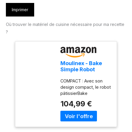
Imprimer
Où trouver le matériel de cuisine nécessaire pour ma recette
?
Moulinex - Bake
Simple Robot
Pâtissier compact
COMPACT : Avec son
fouet, batteur et
design compact, le robot
crochet
pâtissierBake
Simples'adapte
104,99 €
parfaitement à toutes les
cuisines - sataillen'est
pas plus grande qu'une
feuille de papier A4.
FACILE À UTILISER : Un