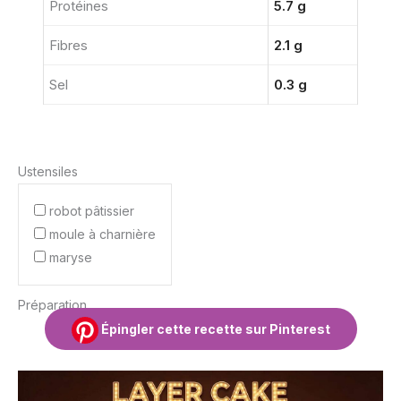
Protéines
5.7 g
Fibres
2.1 g
Sel
0.3 g
Ustensiles
robot pâtissier
moule à charnière
maryse
Préparation
Épingler cette recette sur Pinterest