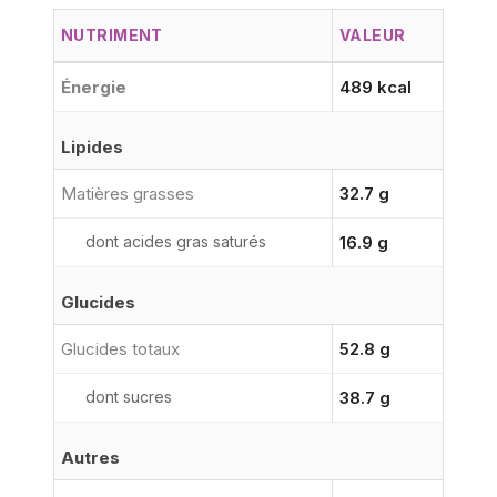
NUTRIMENT
VALEUR
Énergie
489 kcal
Lipides
Matières grasses
32.7 g
dont acides gras saturés
16.9 g
Glucides
Glucides totaux
52.8 g
dont sucres
38.7 g
Autres