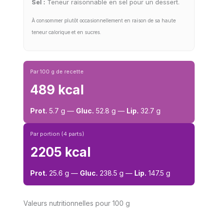
Sel :
Teneur raisonnable en sel pour un dessert.
À consommer plutôt occasionnellement en raison de sa haute
teneur calorique et en sucres.
Par 100 g de recette
489 kcal
Prot.
5.7 g —
Gluc.
52.8 g —
Lip.
32.7 g
Par portion (4 parts)
2205 kcal
Prot.
25.6 g —
Gluc.
238.5 g —
Lip.
147.5 g
Valeurs nutritionnelles pour 100 g