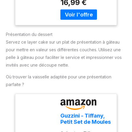
16,99 €
monde entier pour qu'il
empilées les unes sur les
Avec Fond
dure plus longtemps.
autres, vous pouvez
Amovible, pour
également faire des
Gâteaux au
gâteaux de différentes
Fromage Pizzas
tailles ou différentes
Quiches
Présentation du dessert
couches selon vos
besoins. 【Haute
Servez ce layer cake sur un plat de présentation à gâteau
qualité】 Fabriqué en
pour mettre en valeur ses différentes couches. Utilisez une
acier au carbone de
pelle à gâteau pour faciliter le service et impressionner vos
haute qualité, haute
invités avec une découpe nette.
résistance, bonne
conductivité thermique,
Où trouver la vaisselle adaptée pour une présentation
robuste et durable, peut
parfaite ?
être utilisé au four,
résistant à la chaleur
jusqu'à 220 °C
【Revêtement
antiadhésif】 La surface
Guzzini - Tiffany,
du moule est en matériau
Petit Set de Moules
antiadhésif, le moule à
à Gâteau -
gâteau est lisse et