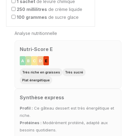
1
sachet
de levure chimique
250
millilitres
de crème liquide
100
grammes
de sucre glace
Analyse nutritionnelle
Nutri-Score E
A
B
C
D
E
Très riche en graisses
Très sucré
Plat énergétique
Synthèse express
Profil :
Ce gâteau dessert est très énergétique et
riche.
Protéines :
Modérément protéiné, adapté aux
besoins quotidiens.