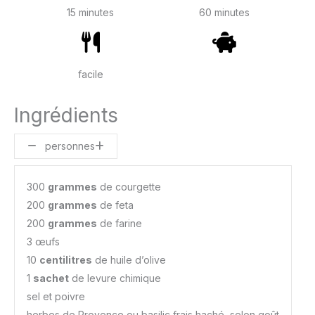
15 minutes
60 minutes
facile
Ingrédients
personnes
300
grammes
de courgette
200
grammes
de feta
200
grammes
de farine
3 œufs
10
centilitres
de huile d’olive
1
sachet
de levure chimique
sel et poivre
herbes de Provence ou basilic frais haché, selon goût