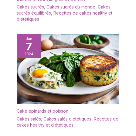
forme d’assiette en bois
Cakes sucrés
,
Cakes sucrés du monde
,
Cakes
dur offrent une
sucrés équilibrés
,
Recettes de cakes healthy et
expérience culinaire
diététiques
raffinée.
Jan
7
2024
Cake épinards et poisson
Cakes salés
,
Cakes salés diététiques
,
Recettes de
cakes healthy et diététiques