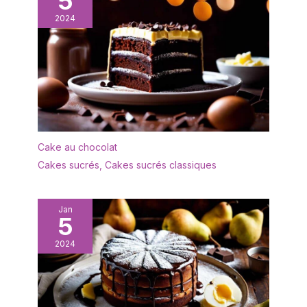
5
dimension de [
porcelaine transmises
2024
21x21,5x2,5 cm
dans le folklore chinois,
].MALACASA a préparé
la cuisson à température
des combinaisons de la
précise, la surface
quantité de 6/12/18/27
blanche lisse, ainsi que la
pour vous répondre aux
concentration à 100%
vos différents besoins
des artisans et les
de ce produit.Que ce soit
exigences de haute
un dinner ou un fête de
qualité, confèrent à nos
votre famille, nous
produits une belle
Cake au chocolat
pouvons vous offrir des
apparence et une qualité
vaiselles classique et
Cakes sucrés
,
Cakes sucrés classiques
qui peuvent résister à
simple. ☀☀☀ À PROPOS
l'épreuve du temps.Dans
DE CETTE SÉRIE : Un
l'ensemble, Tous sont
design modern et simple
Jan
simplement pour vous
5
est utilisé pour rendre
offrir une expérience
cette série d'avoir une
culinaire parfaite. ☞☞☞ À
2024
apparence imaginable et
PROPOS DE CETTE SÉRIE
facile a décorer votre
: L'utilisation de
cusine. Concernant la
porcelaines de haute
origine de la conception,
qualité cuites à haute