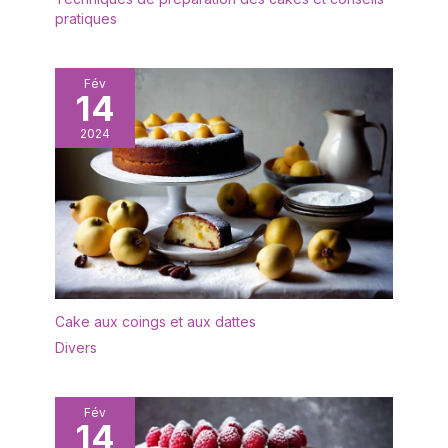
pratiques
Fév
14
2024
Cake aux coings et aux dattes
Divers
Fév
14