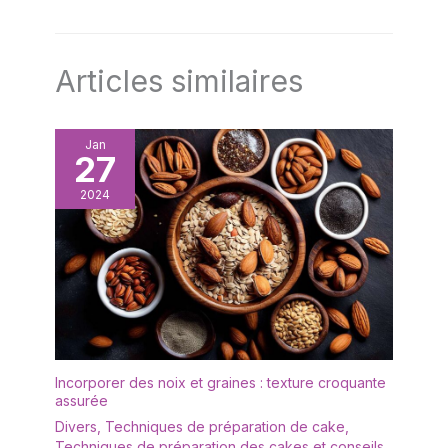
Articles similaires
Jan
27
2024
Incorporer des noix et graines : texture croquante
assurée
Divers
,
Techniques de préparation de cake
,
Techniques de préparation des cakes et conseils