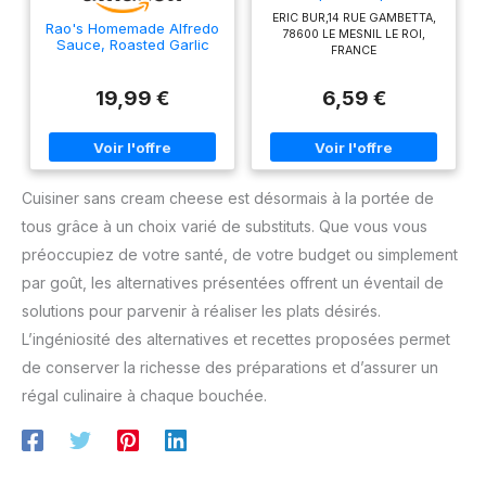
Cheesecake 318 g
ERIC BUR,14 RUE GAMBETTA,
Rao's Homemade Alfredo
78600 LE MESNIL LE ROI,
Sauce, Roasted Garlic
FRANCE
Alfredo, 15 oz, Rich &
Creamy Pasta Sauce,
Carb Conscious, Keto
19,99 €
6,59 €
Friendly, Premium Quality,
Blend of Parmesan &
Romano Cheese, Cream
and Butter
Cuisiner sans cream cheese est désormais à la portée de
tous grâce à un choix varié de substituts. Que vous vous
préoccupiez de votre santé, de votre budget ou simplement
par goût, les alternatives présentées offrent un éventail de
solutions pour parvenir à réaliser les plats désirés.
L’ingéniosité des alternatives et recettes proposées permet
de conserver la richesse des préparations et d’assurer un
régal culinaire à chaque bouchée.