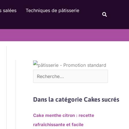
Rechercher
s salées
Techniques de pâtisserie
Recherche
Dans la catégorie Cakes sucrés
Cake menthe citron : recette
rafraîchissante et facile