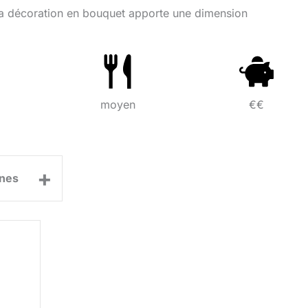
, la décoration en bouquet apporte une dimension
moyen
€€
+
nes