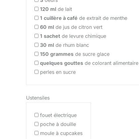
3
oeufs
120
ml
de lait
1
cuillère à café
de extrait de menthe
60
ml
de jus de citron vert
1
sachet
de levure chimique
30
ml
de rhum blanc
150
grammes
de sucre glace
quelques
gouttes
de colorant alimentaire
perles en sucre
Ustensiles
fouet électrique
poche à douille
moule à cupcakes