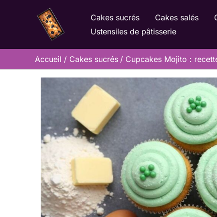
Aller
Cakes sucrés
Cakes salés
au
Ustensiles de pâtisserie
contenu
Accueil
Cakes sucrés
Cupcakes Mojito : recett