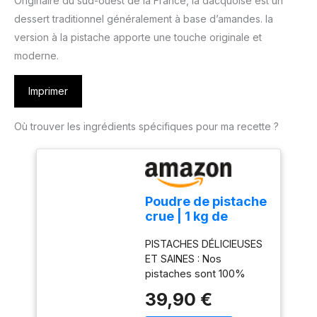
Originaire du sud-ouest de la France, la dacquoise est un
dessert traditionnel généralement à base d’amandes. la
version à la pistache apporte une touche originale et
moderne.
Imprimer
Où trouver les ingrédients spécifiques pour ma recette ?
Poudre de pistache
crue | 1 kg de
pistaches en
PISTACHES DÉLICIEUSES
poudre | Pistaches
ET SAINES : Nos
d'origine 100%
pistaches sont 100%
naturelle | Idéal
naturelles. Chez
pour les recettes |
39,90 €
Dorimed, nous travaillons
Sans sel | adapté