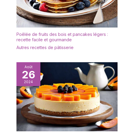
des merveilles dans
divers contextes. C’est
l’outil idéal pour mélanger
la crème, les légumes et
les pâtes
Poêlée de fruits des bois et pancakes légers :
recette facile et gourmande
Autres recettes de pâtisserie
Août
26
2024