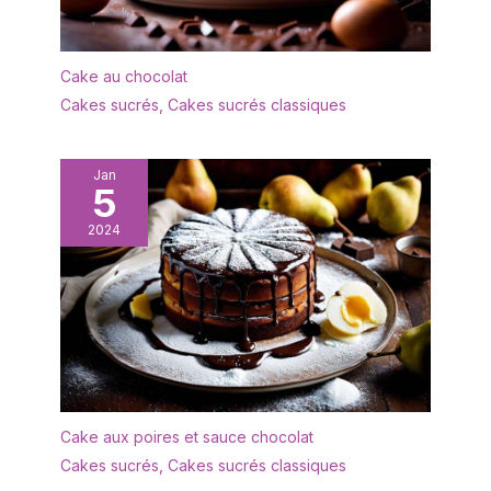
Cake au chocolat
Cakes sucrés
,
Cakes sucrés classiques
Jan
5
2024
Cake aux poires et sauce chocolat
Cakes sucrés
,
Cakes sucrés classiques