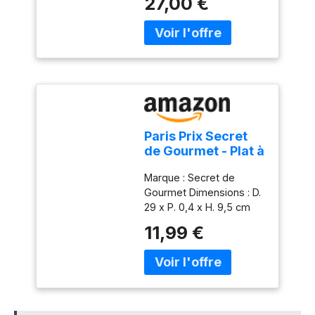
27,00 €
Guzzini, fabriqué en Italie
depuis 1912 Poids du
colis: 1.02 kilograms
Paris Prix Secret
de Gourmet - Plat à
Gâteau sur Pied
Marque : Secret de
Renaissance 29cm
Gourmet Dimensions : D.
Transparent
29 x P. 0,4 x H. 9,5 cm
Matière : Verre Coloris :
11,99 €
Transparent