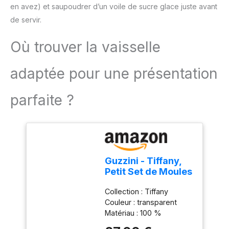
en avez) et saupoudrer d’un voile de sucre glace juste avant
de servir.
Où trouver la vaisselle
adaptée pour une présentation
parfaite ?
Guzzini - Tiffany,
Petit Set de Moules
à Gâteau -
Collection : Tiffany
Transparent, Ø 30
Couleur : transparent
x h16 cm -
Matériau : 100 %
19950100
plastique Produit officiel