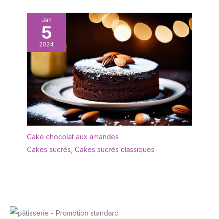
Jan
5
2024
Cake chocolat aux amandes
Cakes sucrés
,
Cakes sucrés classiques