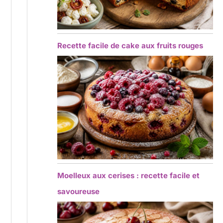
Recette facile de cake aux fruits rouges
Moelleux aux cerises : recette facile et
savoureuse