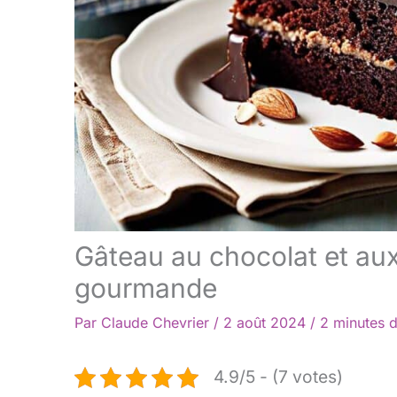
Gâteau au chocolat et aux
gourmande
Par
Claude Chevrier
/
2 août 2024
/
2 minutes d
4.9/5 - (7 votes)