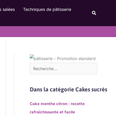
Rechercher
s salées
Techniques de pâtisserie
Recherche
Dans la catégorie Cakes sucrés
Cake menthe citron : recette
rafraîchissante et facile