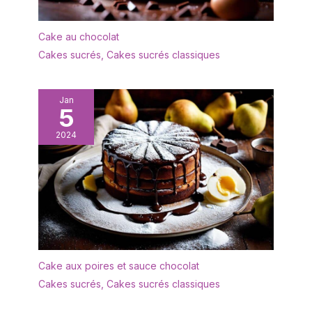
Cake au chocolat
Cakes sucrés
,
Cakes sucrés classiques
Jan
5
2024
Cake aux poires et sauce chocolat
Cakes sucrés
,
Cakes sucrés classiques