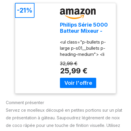
une grande polyvalence :
Avec 200W et cinq
-21%
vitesses réglables, ce
mixeur gère facilement
Philips Série 5000
les crèmes légères
Batteur Mixeur -
comme les pâtes
Puissance 450 W,
épaisses. Accessoires
<ul class="p-bullets p-
Fouets Coniques
en acier inoxydable
large p-s01__bullets p-
pour Pâte Aérée, 5
durables : Livré avec des
heading-medium"> <li
Vitesses + Turbo,
fouets et crochets
class="p-
Éjection Facile des
32,99 €
pétrisseurs en acier
s01__bullet">450 W</li>
Accessoires, Clip
25,99 €
inoxydable pour des
<li class="p-
Attache-Cordon
performances fiables et
s01__bullet">5 vitesses
(HR3741/00)
durables. Design
+ fonction Turbo</li> <li
ergonomique et facile
class="p-
d'utilisation : Poignée
s01__bullet">Gris
ergonomique et bouton
Comment présenter
cachemire</li> </ul>
d'éjection pratique pour
Servez ce moelleux découpé en petites portions sur un plat
une utilisation
de présentation à gâteau. Saupoudrez légèrement de noix
confortable et un
changement rapide des
de coco râpée pour une touche de finition visuelle. Utilisez
accessoires. Compact et