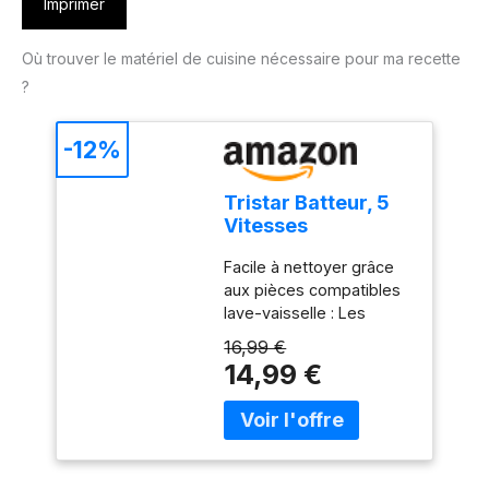
Imprimer
Où trouver le matériel de cuisine nécessaire pour ma recette
?
-12%
Tristar Batteur, 5
Vitesses
Réglables, 200W,
Facile à nettoyer grâce
Design
aux pièces compatibles
Ergonomique,
lave-vaisselle : Les
Fouets et Crochets
accessoires en acier
Inox, Pièces
16,99 €
inoxydable, comme les
Compatibles Lave-
14,99 €
crochets et fouets, sont
Vaisselle, Sans
détachables et lavables
BPA, Compact et
au lave-vaisselle pour un
Pratique, Avec
entretien facile. Puissant
Bouton Éjecteur,
moteur de 200W pour
MX-4203