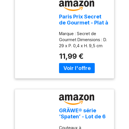
Paris Prix Secret
de Gourmet - Plat à
Gâteau sur Pied
Marque : Secret de
Renaissance 29cm
Gourmet Dimensions : D.
Transparent
29 x P. 0,4 x H. 9,5 cm
Matière : Verre Coloris :
11,99 €
Transparent
GRÄWE® série
’Spaten’ - Lot de 6
Couteaux à
Couteaux à
entrée/Dessert