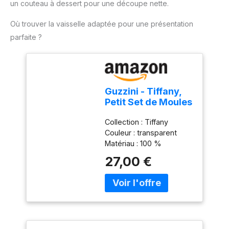
un couteau à dessert pour une découpe nette.
pratique pour un usage
quotidien : Léger, doté
Où trouver la vaisselle adaptée pour une présentation
d'un câble de 1 mètre et
parfaite ?
d'un design compact, ce
mixeur est facile à ranger
et parfait pour toutes vos
tâches de cuisine.
Guzzini - Tiffany,
Petit Set de Moules
à Gâteau -
Collection : Tiffany
Transparent, Ø 30
Couleur : transparent
x h16 cm -
Matériau : 100 %
19950100
plastique Produit officiel
27,00 €
Guzzini, fabriqué en Italie
depuis 1912 Poids du
colis: 1.02 kilograms