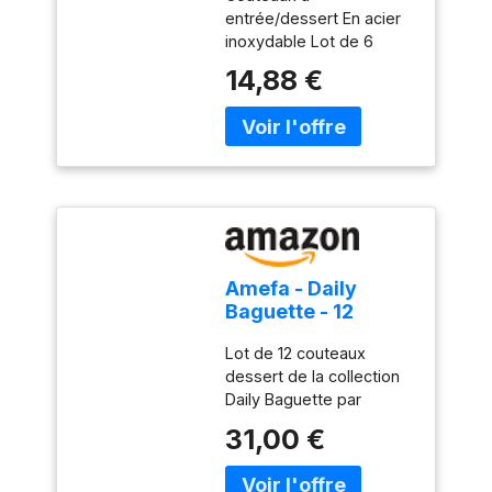
entrée/dessert En acier
inoxydable Lot de 6
Passe au lave-vaisselle
14,88 €
Collection Spaten
Amefa - Daily
Baguette - 12
couteaux dessert
Lot de 12 couteaux
dessert de la collection
Daily Baguette par
Amefa. La gamme
31,00 €
Baguette est un
indémodable. Le
classique chic s'incarne