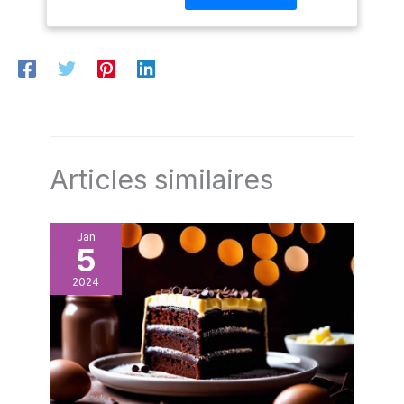
dans des lignes
symétriques et
graphiques. Acier Inox
13/0. Miroir. Dimensions :
200 mm Fort de près de
90 années d'expérience
dans les arts de la table,
les couverts du groupe
Amefa se définissent par
Articles similaires
l'exigence de leur dessin
et le soin apporté à leur
fabrication. Amefa vise
Jan
l'excellence en matière
5
de qualité, de design et
2024
de prix. Cette
composition est
également proposée aux
professionnels de
l’hôtellerie et de la
restauration sur Amazon
Business.