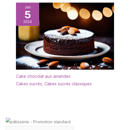
Jan
5
2024
Cake chocolat aux amandes
Cakes sucrés
,
Cakes sucrés classiques