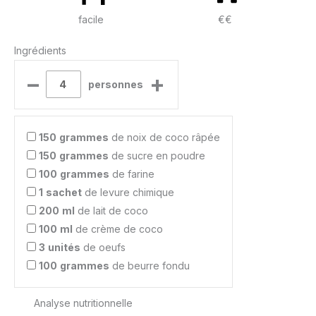
facile
€€
Ingrédients
–
+
personnes
150
grammes
de noix de coco râpée
150
grammes
de sucre en poudre
100
grammes
de farine
1
sachet
de levure chimique
200
ml
de lait de coco
100
ml
de crème de coco
3
unités
de oeufs
100
grammes
de beurre fondu
Analyse nutritionnelle