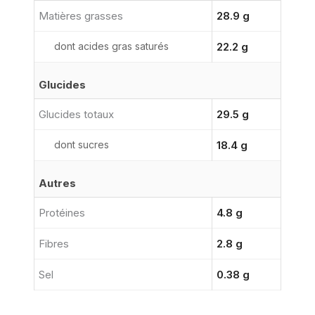
Matières grasses
28.9 g
dont acides gras saturés
22.2 g
Glucides
Glucides totaux
29.5 g
dont sucres
18.4 g
Autres
Protéines
4.8 g
Fibres
2.8 g
Sel
0.38 g