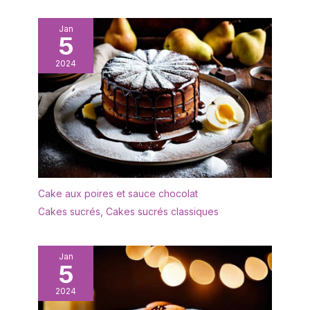
Jan
5
2024
Cake aux poires et sauce chocolat
Cakes sucrés
,
Cakes sucrés classiques
Jan
5
2024