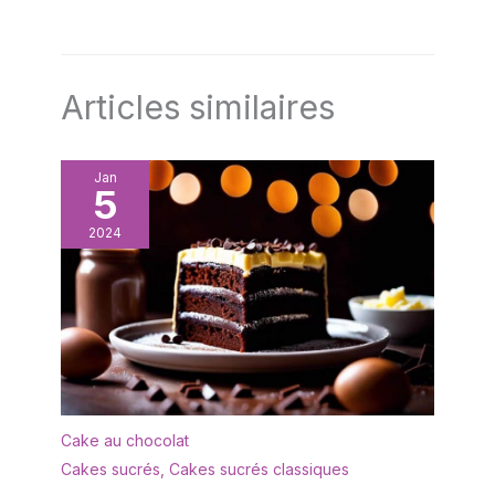
Articles similaires
Jan
5
2024
Cake au chocolat
Cakes sucrés
,
Cakes sucrés classiques