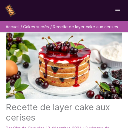
Aller
Rechercher
au
contenu
Accueil
Cakes sucrés
Recette de layer cake aux cerises
Recette de layer cake aux
cerises