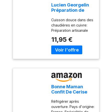
Lucien Georgelin
Préparation de
cerise noire lot de
Cuisson douce dans des
3 pots de 320g
chaudières en cuivre:
Préparation artisanale
respectant les méthodes
11,95 €
traditionnelles pour
préserver la saveur
authentique des fruits
Sans colorants et sans
conservateurs:
Composition naturelle
garantissant un produit
sain et authentique Sans
saveurs ajoutées: Goût
Bonne Maman
naturel des cerises
Confit De Cerise
noires préservé sans
Noir (370G)
arômes artificiels
Réfrigérer après
Recette traditionnelle:
ouverture. Pays d'origine:
Savoir-faire ancestral
France. Spécialités de