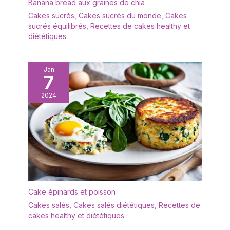
Banana bread aux graines de chia
Cakes sucrés
,
Cakes sucrés du monde
,
Cakes
sucrés équilibrés
,
Recettes de cakes healthy et
diététiques
Jan
7
2024
Cake épinards et poisson
Cakes salés
,
Cakes salés diététiques
,
Recettes de
cakes healthy et diététiques