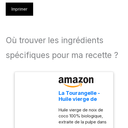
Imprimer
Où trouver les ingrédients
spécifiques pour ma recette ?
La Tourangelle -
Huile vierge de
noix de coco -
Huile vierge de noix de
100% Biologique -
coco 100% biologique,
Première pression
extraite de la pulpe dans
à froid - Cuisine et
les premiers jours