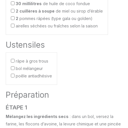
30
millilitres
de huile de coco fondue
2
cuillères à soupe
de miel ou sirop d’érable
2
pommes râpées (type gala ou golden)
airelles séchées ou fraîches selon la saison
Ustensiles
râpe à gros trous
bol mélangeur
poêle antiadhésive
Préparation
ÉTAPE 1
Mélangez les ingrédients secs
: dans un bol, versez la
farine, les flocons d’avoine, la levure chimique et une pincée