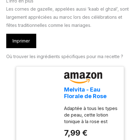
L’info en plus
Les cornes de gazelle, appelées aussi ‘kaab el ghzal’, sont
largement appréciées au maroc lors des célébrations et
fêtes traditionnelles comme les mariages.
Imprimer
Où trouver les ingrédients spécifiques pour ma recette ?
Melvita - Eau
Florale de Rose
Revitalisante
Adaptée à tous les types
Brumisateur-
de peau, cette lotion
200ml
tonique à la rose est
également conseillée
7,99 €
pour lutter contre les