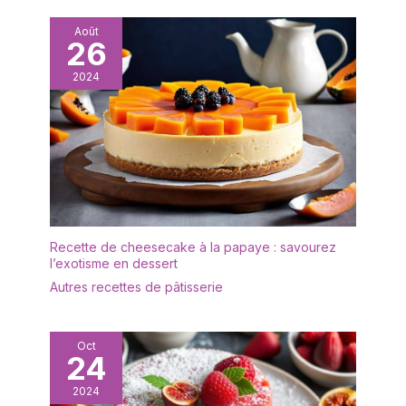
de production de masse
- Marque : Marrakesch
Août
26
Orient & Mediterran
Interior
2024
Recette de cheesecake à la papaye : savourez
l’exotisme en dessert
Autres recettes de pâtisserie
Oct
24
2024